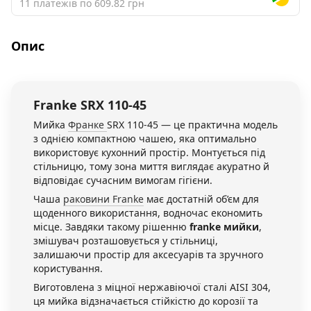
11 платежів по 609.82 грн
Опис
Franke
SRX 110-45
Мийка
Франке
SRX 110-45 — це практична модель
з однією компактною чашею, яка оптимально
використовує кухонний простір. Монтується під
стільницю, тому зона миття виглядає акуратно й
відповідає сучасним вимогам гігієни.
Чаша
раковини Franke
має достатній об’єм для
щоденного використання, водночас економить
місце. Завдяки такому рішенню
franke мийки
,
змішувач розташовується у стільниці,
залишаючи простір для аксесуарів та зручного
користування.
Виготовлена з міцної нержавіючої сталі AISI 304,
ця мийка відзначається стійкістю до корозії та