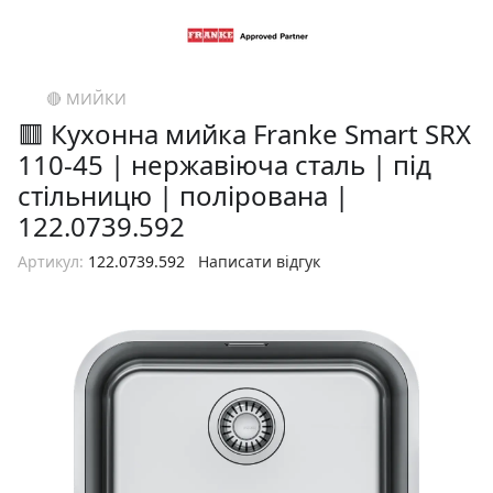
🔴 МИЙКИ
🟥 Кухонна мийка Franke Smart SRX
110-45 | нержавіюча сталь | під
стільницю | полірована |
122.0739.592
Артикул:
122.0739.592
Написати відгук