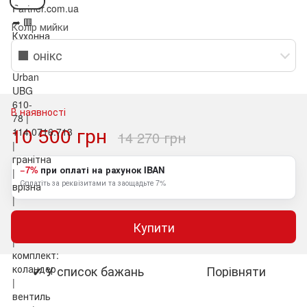
Колір мийки
⬛ онікс
В наявності
10 500 грн
14 270 грн
−7%
при оплаті на рахунок IBAN
Сплатіть за реквізитами та заощадьте 7%
Купити
✔ У список бажань
Порівняти