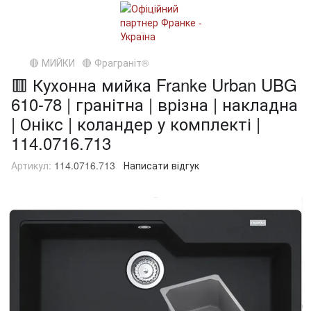
🔴 МИЙКИ
🔴 Фраграніт®
🟥 Кухонна мийка Franke Urban UBG
610-78 | гранітна | врізна | накладна
| Онікс | коландер у комплекті |
114.0716.713
Артикул:
114.0716.713
Написати відгук