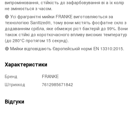
випромінювання, стійкість до зафарбовування ві а їх колір
не змінюється з часом.
🔴 Усі фрагранітні мийки FRANKE виготовляються за
технологією Sanitized®, тому вони містять фосфатне скло з
додаванням срібла, яке обмежує ріст бактерій до 99%. Вони
також стійкі до короткочасного впливу високих температур
(до 280°C протягом 15 секунд).
🔴 Мийки відповідають Європейській нормі EN 13310:2015.
Характеристики
Бренд
FRANKE
Штрихкод
7612985671842
Відгуки