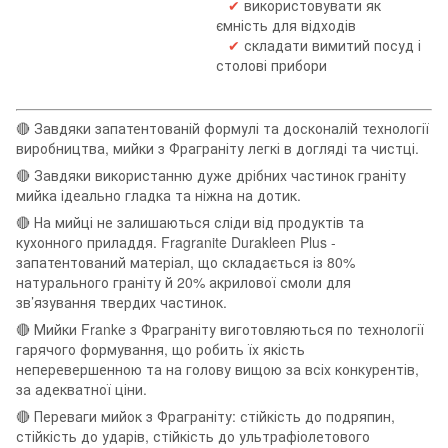
✔
використовувати як
ємність для відходів
✔
складати вимитий посуд і
столові прибори
🔴 Завдяки запатентованій формулі та досконалій технології
виробництва, мийки з Фраграніту легкі в догляді та чистці.
🔴 Завдяки використанню дуже дрібних частинок граніту
мийка ідеально гладка та ніжна на дотик.
🔴 На мийці не залишаються сліди від продуктів та
кухонного приладдя. Fragranite Durakleen Plus -
запатентований матеріал, що складається із 80%
натурального граніту й 20% акрилової смоли для
зв’язування твердих частинок.
🔴 Мийки Franke з Фраграніту виготовляються по технології
гарячого формування, що робить їх якість
неперевершенною та на голову вищою за всіх конкурентів,
за адекватної ціни.
🔴 Переваги мийок з Фраграніту: стійкість до подряпин,
стійкість до ударів, стійкість до ультрафіолетового