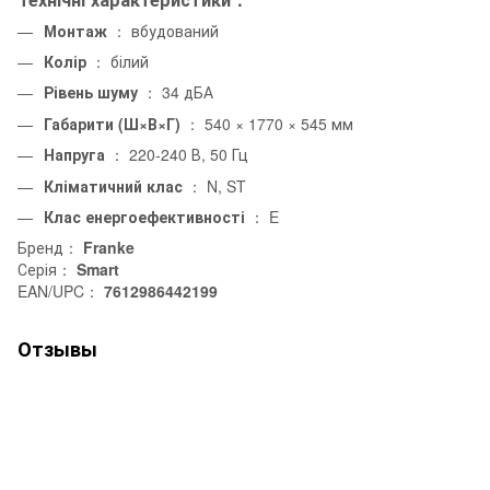
Монтаж
： вбудований
Колір
： білий
Рівень шуму
： 34 дБА
Габарити (Ш×В×Г)
： 540 × 1770 × 545 мм
Напруга
： 220-240 В, 50 Гц
Кліматичний клас
： N, ST
Клас енергоефективності
： E
Бренд：
Franke
Серія：
Smart
EAN/UPC：
7612986442199
Отзывы