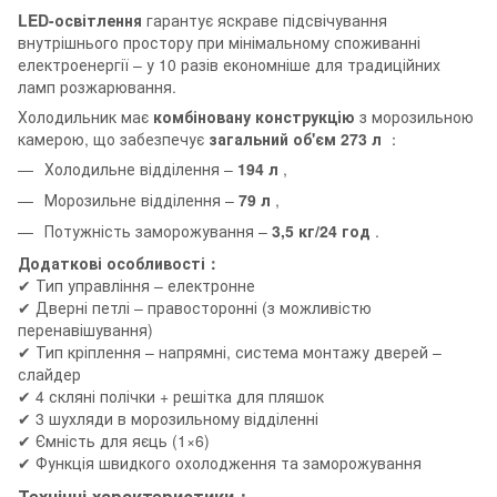
LED-освітлення
гарантує яскраве підсвічування
внутрішнього простору при мінімальному споживанні
електроенергії – у 10 разів економніше для традиційних
ламп розжарювання.
Холодильник має
комбіновану конструкцію
з морозильною
камерою, що забезпечує
загальний об'єм 273 л
：
Холодильне відділення –
194 л
,
Морозильне відділення –
79 л
,
Потужність заморожування –
3,5 кг/24 год
.
Додаткові особливості：
✔ Тип управління – електронне
✔ Дверні петлі – правосторонні (з можливістю
перенавішування)
✔ Тип кріплення – напрямні, система монтажу дверей –
слайдер
✔ 4 скляні полічки + решітка для пляшок
✔ 3 шухляди в морозильному відділенні
✔ Ємність для яєць (1×6)
✔ Функція швидкого охолодження та заморожування
Технічні характеристики：