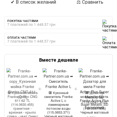
✔ В список желаний
⚖ Сравнить
ПОКУПКА ЧАСТЯМИ
7 платежей по 1 448.57 грн
ОПЛАТА ЧАСТЯМИ
7 платежей по 1 448.57 грн
Вместе дешевле
🟥 Кухонная мойка
🟥 Кухонный
🟥 Дозатор
Franke Centro CNG
смеситель Franke
моющих средств
611-62 TL
Active L с
Franke Active Plus
(114.0630.455)
ламинарным
Super Metallic SD
гранитная -
потоком воды
(119.0547.906)
врезная - крыло
(115.0653.371)
Черный матовый
слева - цвет Оникс
Черный матовый