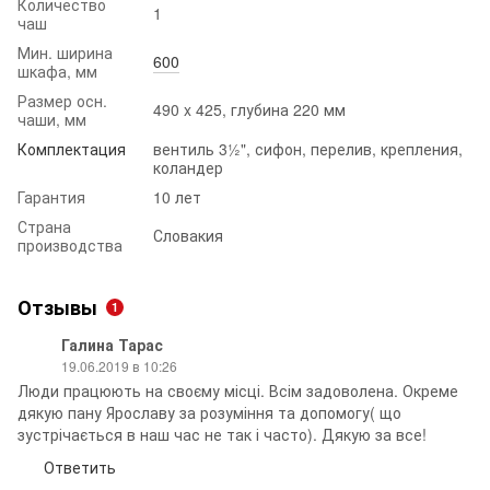
Количество
1
чаш
Мин. ширина
600
шкафа, мм
Размер осн.
490 x 425, глубина 220 мм
чаши, мм
Комплектация
вентиль 3½", сифон, перелив, крепления,
коландер
Гарантия
10 лет
Страна
Словакия
производства
Отзывы
1
Галина Тарас
19.06.2019 в 10:26
Люди працюють на своєму місці. Всім задоволена. Окреме
дякую пану Ярославу за розуміння та допомогу( що
зустрічається в наш час не так і часто). Дякую за все!
Ответить