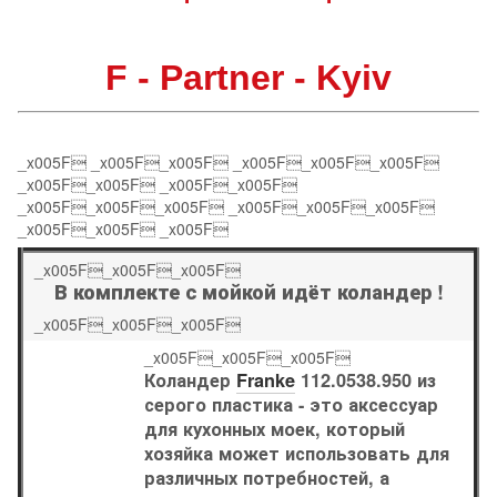
F - Partner - Kyiv
_x005F _x005F_x005F _x005F_x005F_x005F
_x005F_x005F _x005F_x005F
_x005F_x005F_x005F _x005F_x005F_x005F
_x005F_x005F _x005F
_x005F_x005F_x005F
В комплекте с мойкой идёт коландер !
_x005F_x005F_x005F
_x005F_x005F_x005F
Коландер
Franke
112.0538.950 из
серого пластика - это аксессуар
для кухонных моек, который
хозяйка может использовать для
различных потребностей, а