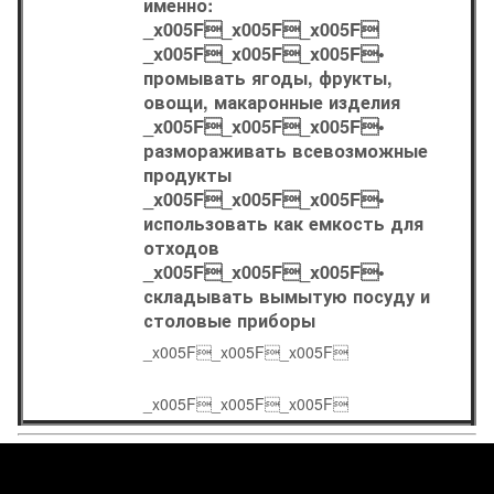
именно:
_x005F_x005F_x005F
_x005F_x005F_x005F•
промывать ягоды, фрукты,
овощи, макаронные изделия
_x005F_x005F_x005F•
размораживать всевозможные
продукты
_x005F_x005F_x005F•
использовать как емкость для
отходов
_x005F_x005F_x005F•
складывать вымытую посуду и
столовые приборы
_x005F_x005F_x005F
_x005F_x005F_x005F