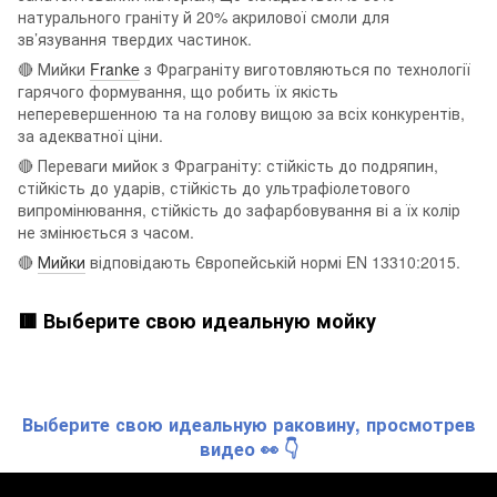
натурального граніту й 20% акрилової смоли для
зв’язування твердих частинок.
🔴 Мийки
Franke
з Фраграніту виготовляються по технології
гарячого формування, що робить їх якість
неперевершенною та на голову вищою за всіх конкурентів,
за адекватної ціни.
🔴 Переваги мийок з Фраграніту: стійкість до подряпин,
стійкість до ударів, стійкість до ультрафіолетового
випромінювання, стійкість до зафарбовування ві а їх колір
не змінюється з часом.
🔴
Мийки
відповідають Європейській нормі EN 13310:2015.
🟥 Выберите свою идеальную мойку
Выберите свою идеальную раковину, просмотрев
видео 👀 👇