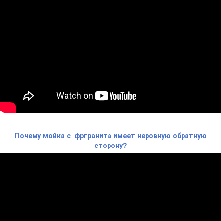
Почему мойка с фргранита имеет неровную обратную
сторону?