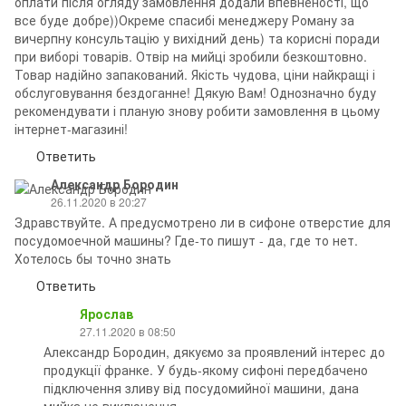
оплати після огляду замовлення додали впевненості, що
все буде добре))Окреме спасибі менеджеру Роману за
вичерпну консультацію у вихідний день) та корисні поради
при виборі товарів. Отвір на мийці зробили безкоштовно.
Товар надійно запакований. Якість чудова, ціни найкращі і
обслуговування бездоганне! Дякую Вам! Однозначно буду
рекомендувати і планую знову робити замовлення в цьому
інтернет-магазині!
Ответить
Александр Бородин
26.11.2020 в 20:27
Здравствуйте. А предусмотрено ли в сифоне отверстие для
посудомоечной машины? Где-то пишут - да, где то нет.
Хотелось бы точно знать
Ответить
Ярослав
27.11.2020 в 08:50
Александр Бородин, дякуємо за проявлений інтерес до
продукції франке. У будь-якому сифоні передбачено
підключення зливу від посудомийної машини, дана