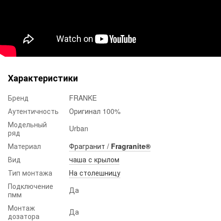
Характеристики
Бренд
FRANKE
Аутентичность
Оригинал 100%
Модельный
Urban
ряд
Материал
Фрагранит /
Fragranite®
Вид
чаша с крылом
Тип монтажа
На столешницу
Подключение
Да
пмм
Монтаж
Да
дозатора