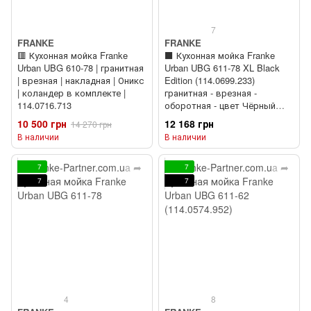
7
FRANKE
FRANKE
🟥 Кухонная мойка Franke
⬛️ Кухонная мойка Franke
Urban UBG 610-78 | гранитная
Urban UBG 611-78 XL Black
| врезная | накладная | Оникс
Edition (114.0699.233)
| коландер в комплекте |
гранитная - врезная -
114.0716.713
оборотная - цвет Чёрный
матовый - (пластиковый
10 500 грн
12 168 грн
14 270 грн
коландер в комлекте)
В наличии
В наличии
7
7
7
7
4
8