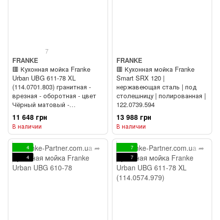
7
FRANKE
FRANKE
🟥 Кухонная мойка Franke
🟥 Кухонная мойка Franke
Urban UBG 611-78 XL
Smart SRX 120 |
(114.0701.803) гранитная -
нержавеющая сталь | под
врезная - оборотная - цвет
столешницу | полированная |
Чёрный матовый -
122.0739.594
(пластиковый коландер в
11 648 грн
13 988 грн
комлекте)
В наличии
В наличии
4
7
4
7