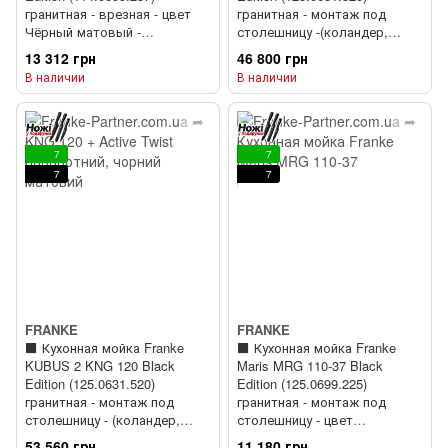
гранитная - врезная - цвет
гранитная - монтаж под
Чёрный матовый -
столешницу -(коландер,
(пластиковый коландер в
коврик Rollmat, аксессуары
13 312 грн
46 800 грн
комлекте)
Color line в комплекте) + ⬛️
В наличии
В наличии
Кухонный смеситель Franke
Active Twist (115.0669.769)
Черный матовый
7
7
7
7
FRANKE
FRANKE
⬛️ Кухонная мойка Franke
⬛️ Кухонная мойка Franke
KUBUS 2 KNG 120 Black
Maris MRG 110-37 Black
Edition (125.0631.520)
Edition (125.0699.225)
гранитная - монтаж под
гранитная - монтаж под
столешницу - (коландер,
столешницу - цвет
коврик Rollmat, аксессуары
Черный матовый
53 560 грн
11 180 грн