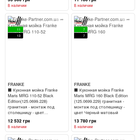
Color line в комплекте) + ⬛️
В наличии
В наличии
Кухонный смеситель Franke
Active Twist (115.0669.769)
Черный матовый
11
7
13
7
FRANKE
FRANKE
⬛️ Кухонная мойка Franke
⬛️ Кухонная мойка Franke
Maris MRG 110-52 Black
Maris MRG 160 Black Edition
Edition(125.0699.228)
(125.0699.229) гранитная -
гранитная - монтаж под
монтаж под столешницу -
столешницу - цвет
цвет Черный матовый
Черный матовый
12 532 грн
13 780 грн
В наличии
В наличии