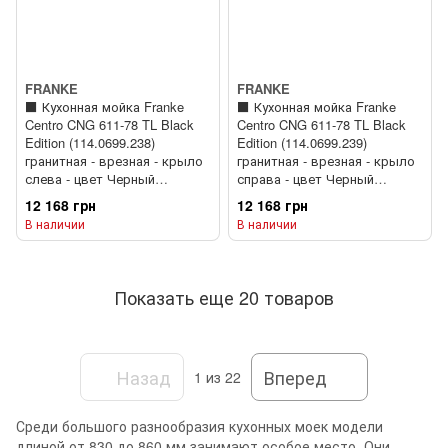
FRANKE
FRANKE
⬛️ Кухонная мойка Franke
⬛️ Кухонная мойка Franke
Centro CNG 611-78 TL Black
Centro CNG 611-78 TL Black
Edition (114.0699.238)
Edition (114.0699.239)
гранитная - врезная - крыло
гранитная - врезная - крыло
слева - цвет Черный
справа - цвет Черный
матовый
матовый
12 168 грн
12 168 грн
В наличии
В наличии
Показать еще 20 товаров
Назад
Вперед
1
из 22
Среди большого разнообразия кухонных моек модели
длиной от 830 до 860 мм занимают особое место. Они