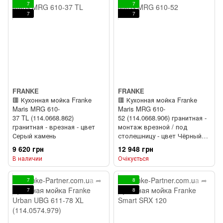
7
7
7
7
FRANKE
FRANKE
🟥 Кухонная мойка Franke
🟥 Кухонная мойка Franke
Maris MRG 610-
Maris MRG 610-
37 TL (114.0668.862)
52 (114.0668.906) гранитная -
гранитная - врезная - цвет
монтаж врезной / под
Серый камень
столешницу - цвет Чёрный
матовый
9 620 грн
12 948 грн
В наличии
Очікується
7
8
7
8