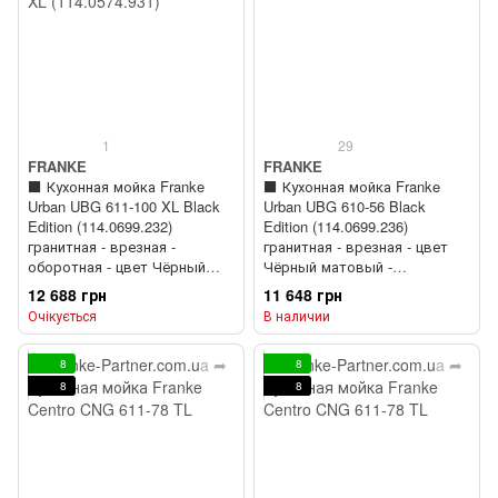
1
29
FRANKE
FRANKE
⬛️ Кухонная мойка Franke
⬛️ Кухонная мойка Franke
Urban UBG 611-100 XL Black
Urban UBG 610-56 Black
Edition (114.0699.232)
Edition (114.0699.236)
гранитная - врезная -
гранитная - врезная - цвет
оборотная - цвет Чёрный
Чёрный матовый -
матовый - (пластиковый
(пластиковый коландер в
12 688 грн
11 648 грн
коландер в комлекте)
комлекте)
Очікується
В наличии
8
8
8
8