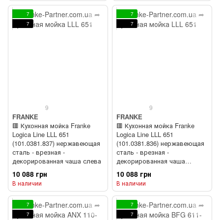
7
7
7
7
9
9
FRANKE
FRANKE
🟥 Кухонная мойка Franke
🟥 Кухонная мойка Franke
Logica Line LLL 651
Logica Line LLL 651
(101.0381.837) нержавеющая
(101.0381.836) нержавеющая
сталь - врезная -
сталь - врезная -
декорированная чаша слева
декорированная чаша
справа
10 088 грн
10 088 грн
В наличии
В наличии
7
7
7
7