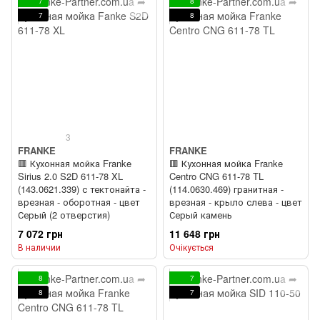
7
8
7
8
3
FRANKE
FRANKE
🟥 Кухонная мойка Franke
🟥 Кухонная мойка Franke
Sirius 2.0 S2D 611-78 XL
Centro CNG 611-78 TL
(143.0621.339) с тектонайта -
(114.0630.469) гранитная -
врезная - оборотная - цвет
врезная - крыло слева - цвет
Серый (2 отверстия)
Серый камень
7 072 грн
11 648 грн
В наличии
Очікується
8
7
8
7