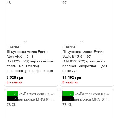
11
11
FRANKE
FRANKE
🟥 Кухонная мойка Franke
🟥 Кухонная мойка Franke
Aton ANX 110-48
Basis BFG 611-97
(122.0204.649) нержавеющая
(114.0363.932) гранитная -
сталь - монтаж под
врезная - оборотная - цвет
столешницу - полированная
Бежевый
8 528 грн
11 492 грн
В наличии
В наличии
7
7
7
7