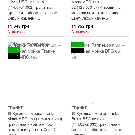
Urban UBG 611-78 XL
Maris MRG 110-
(114.0701.802) гранитная -
52 (125.0701.777) гранитная -
врезная - оборотная - цвет
монтаж под столешницу -
Серый камень -
цвет Серый камень
(пластиковый коландер в
11 648 грн
11 752 грн
комлекте)
В наличии
В наличии
7
7
7
7
54
FRANKE
FRANKE
🟥 Кухонная мойка Franke
🟥 Кухонная мойка Franke
Maris MRG 160 (125.0701.783)
Basis BFG 651-78
гранитная - монтаж под
(114.0272.633) гранитная -
столешницу - цвет Серый
врезная - оборотная - цвет
камень
Бежевый