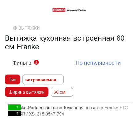
🔴 ВЫТЯЖКИ
Вытяжка кухонная встроенная 60
см Franke
Фильтр
По популярности
2
Тип
встраиваемая
Ширина вытяжки
60 см
7
7