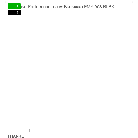
7
7
1
FRANKE