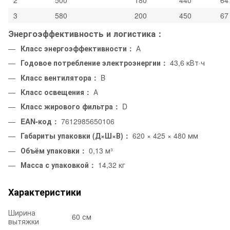
2
500
180
440
64
3
580
200
450
67
Энергоэффективность и логистика：
Класс энергоэффективности：
А
Годовое потребление электроэнергии：
43,6 кВт·ч
Класс вентилятора：
B
Класс освещения：
А
Класс жирового фильтра：
D
EAN-код：
7612985650106
Габариты упаковки (Д×Ш×В)：
620 × 425 × 480 мм
Объём упаковки：
0,13 м³
Масса с упаковкой：
14,32 кг
Характеристики
Ширина
60 см
вытяжки