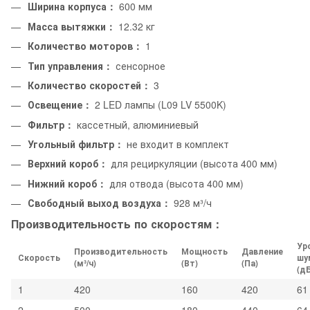
Ширина корпуса：
600 мм
Масса вытяжки：
12.32 кг
Количество моторов：
1
Тип управления：
сенсорное
Количество скоростей：
3
Освещение：
2 LED лампы (L09 LV 5500K)
Фильтр：
кассетный, алюминиевый
Угольный фильтр：
не входит в комплект
Верхний короб：
для рециркуляции (высота 400 мм)
Нижний короб：
для отвода (высота 400 мм)
Свободный выход воздуха：
928 м³/ч
Производительность по скоростям：
Ур
Производительность
Мощность
Давление
Скорость
шу
(м³/ч)
(Вт)
(Па)
(дБ
1
420
160
420
61