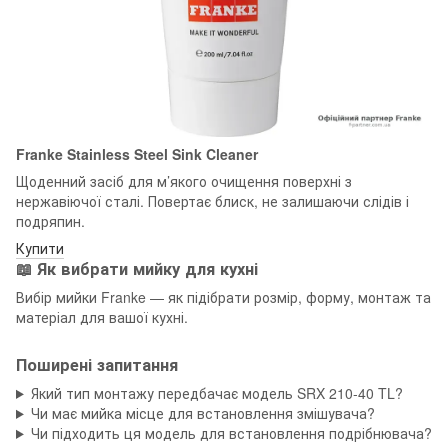
Franke Stainless Steel Sink Cleaner
Щоденний засіб для м’якого очищення поверхні з
нержавіючої сталі. Повертає блиск, не залишаючи слідів і
подряпин.
Купити
📖 Як вибрати мийку для кухні
Вибір мийки Franke — як підібрати розмір, форму, монтаж та
матеріал для вашої кухні.
Поширені запитання
Який тип монтажу передбачає модель SRX 210-40 TL?
Чи має мийка місце для встановлення змішувача?
Чи підходить ця модель для встановлення подрібнювача?