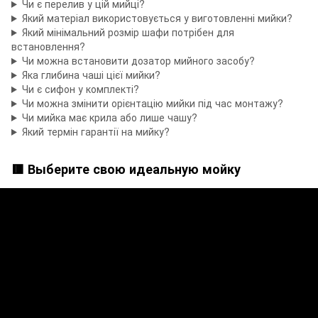
Чи є перелив у цій мийці?
Який матеріал використовується у виготовленні мийки?
Який мінімальний розмір шафи потрібен для
встановлення?
Чи можна встановити дозатор мийного засобу?
Яка глибина чаші цієї мийки?
Чи є сифон у комплекті?
Чи можна змінити орієнтацію мийки під час монтажу?
Чи мийка має крила або лише чашу?
Який термін гарантії на мийку?
🟥 Выберите свою идеальную мойку