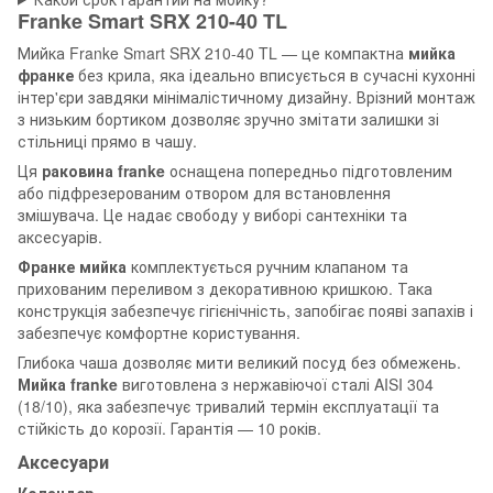
Franke
Smart SRX 210-40 TL
Мийка Franke Smart SRX 210-40 TL — це компактна
мийка
франке
без крила, яка ідеально вписується в сучасні кухонні
інтер'єри завдяки мінімалістичному дизайну. Врізний монтаж
з низьким бортиком дозволяє зручно змітати залишки зі
стільниці прямо в чашу.
Ця
раковина franke
оснащена попередньо підготовленим
або підфрезерованим отвором для встановлення
змішувача. Це надає свободу у виборі сантехніки та
аксесуарів.
Франке мийка
комплектується ручним клапаном та
прихованим переливом з декоративною кришкою. Така
конструкція забезпечує гігієнічність, запобігає появі запахів і
забезпечує комфортне користування.
Глибока чаша дозволяє мити великий посуд без обмежень.
Мийка franke
виготовлена з нержавіючої сталі AISI 304
(18/10), яка забезпечує тривалий термін експлуатації та
стійкість до корозії. Гарантія — 10 років.
Аксесуари
Коландер