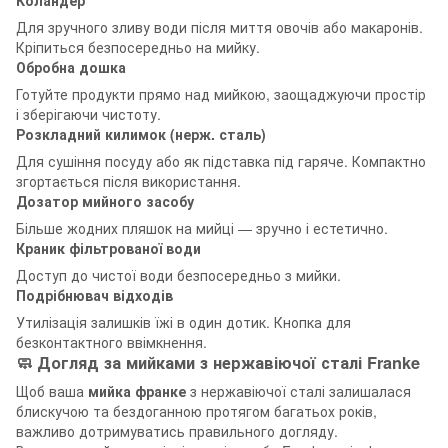
Для зручного зливу води після миття овочів або макаронів.
Кріпиться безпосередньо на мийку.
Обробна дошка
Готуйте продукти прямо над мийкою, заощаджуючи простір
і зберігаючи чистоту.
Розкладний килимок (нерж. сталь)
Для сушіння посуду або як підставка під гаряче. Компактно
згортається після використання.
Дозатор мийного засобу
Більше жодних пляшок на мийці — зручно і естетично.
Краник фільтрованої води
Доступ до чистої води безпосередньо з мийки.
Подрібнювач відходів
Утилізація залишків їжі в один дотик. Кнопка для
безконтактного ввімкнення.
🧼 Догляд за мийками з нержавіючої сталі Franke
Щоб ваша
мийка франке
з нержавіючої сталі залишалася
блискучою та бездоганною протягом багатьох років,
важливо дотримуватись правильного догляду.