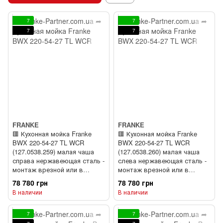
7
7
7
7
FRANKE
FRANKE
🟥 Кухонная мойка Franke
🟥 Кухонная мойка Franke
BWX 220-54-27 TL WCR
BWX 220-54-27 TL WCR
(127.0538.259) малая чаша
(127.0538.260) малая чаша
справа нержавеющая сталь -
слева нержавеющая сталь -
монтаж врезной или в
монтаж врезной или в
уровень со столешницей -
уровень со столешницей -
78 780 грн
78 780 грн
полированная
полированная
В наличии
В наличии
7
7