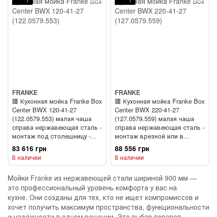
7
7
FRANKE
FRANKE
🟥 Кухонная мойка Franke Box
🟥 Кухонная мойка Franke Box
Center BWX 120-41-27
Center BWX 220-41-27
(122.0579.553) малая чаша
(127.0579.559) малая чаша
справа нержавеющая сталь -
справа нержавеющая сталь -
монтаж под столешницу -
монтаж врезной или в
полированная
уровень со столешницей -
83 616 грн
88 556 грн
полированная
В наличии
В наличии
Мойки Franke из нержавеющей стали шириной 900 мм —
это профессиональный уровень комфорта у вас на
кухне. Они созданы для тех, кто не ищет компромиссов и
хочет получить максимум пространства, функциональности
и надёжности в одном решении. Это выбор поваров,