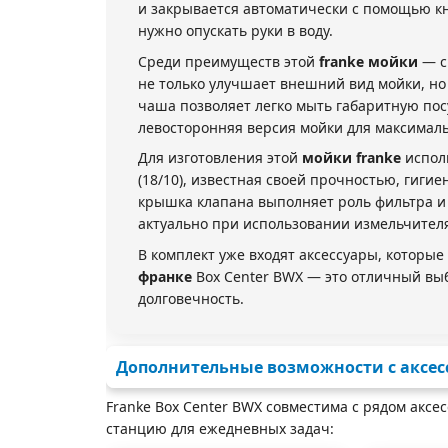
и закрывается автоматически с помощью кн
нужно опускать руки в воду.
Среди преимуществ этой
franke мойки
— с
не только улучшает внешний вид мойки, но
чаша позволяет легко мыть габаритную посу
левосторонняя версия мойки для максималь
Для изготовления этой
мойки franke
исполь
(18/10), известная своей прочностью, гиги
крышка клапана выполняет роль фильтра и
актуально при использовании измельчителя
В комплект уже входят аксессуары, которы
франке
Box Center BWX — это отличный выбо
долговечность.
Дополнительные возможности с аксес
Franke Box Center BWX совместима с рядом акс
станцию для ежедневных задач: