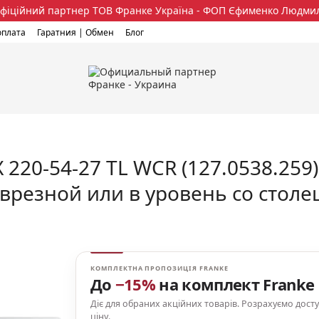
фіційний партнер ТОВ Франке Україна - ФОП Єфименко Людми
оплата
Гаратния | Обмен
Блог
 220-54-27 TL WCR (127.0538.259
врезной или в уровень со стол
КОМПЛЕКТНА ПРОПОЗИЦІЯ FRANKE
До
−15%
на комплект Franke
Діє для обраних акційних товарів. Розрахуємо дост
ціну.