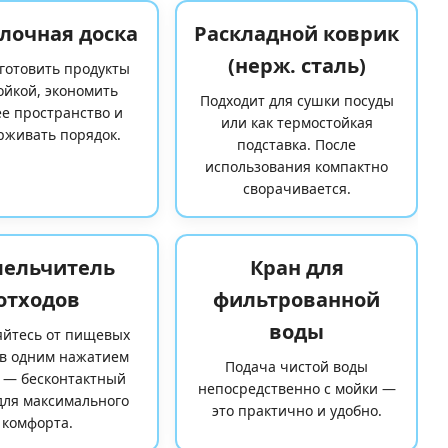
лочная доска
Раскладной коврик
(нерж. сталь)
готовить продукты
ойкой, экономить
Подходит для сушки посуды
е пространство и
или как термостойкая
рживать порядок.
подставка. После
использования компактно
сворачивается.
ельчитель
Кран для
отходов
фильтрованной
воды
яйтесь от пищевых
ов одним нажатием
Подача чистой воды
 — бесконтактный
непосредственно с мойки —
для максимального
это практично и удобно.
комфорта.