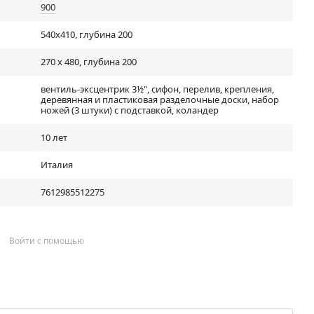
900
540x410, глубина 200
270 х 480, глубина 200
вентиль-эксцентрик 3½", сифон, перелив, крепления,
деревянная и пластиковая разделочные доски, набор
ножей (3 штуки) с подставкой, коландер
10 лет
Италия
7612985512275
Войти с помощью