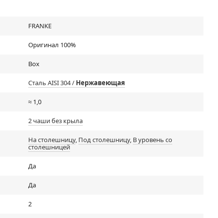
FRANKE
Оригинал 100%
Box
Cталь AISI 304 /
Нержавеющая
≈ 1,0
2 чаши без крыла
На столешницу
,
Под столешницу
,
В уровень со
столешницей
Да
Да
2