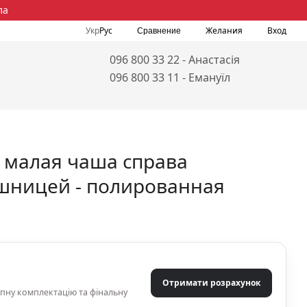
ла
Укр
Рус
Желания
Вход
Сравнение
096 800 33 22 - Анастасія
096 800 33 11 - Емануїл
) малая чаша справа
ешницей - полированная
Отримати розрахунок
упну комплектацію та фінальну