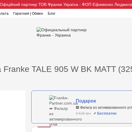
Офіційний партнер ТОВ Франке Україна - ФОП Єфименко Людмил
плата
Гаратния | Обмен
Блог
а Franke TALE 905 W BK MATT (32
Подарок
🟥 Фильтр из активированного угл
3 536 грн
✔ Бесплатно