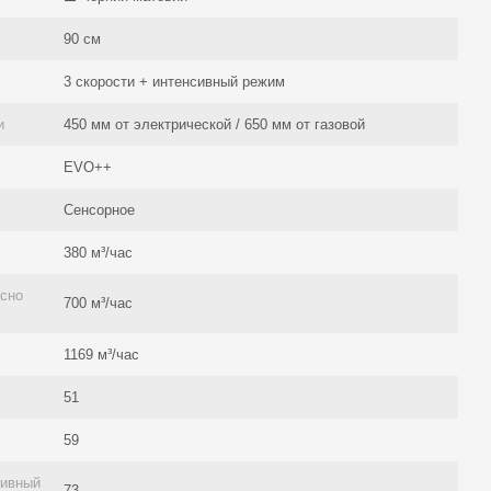
90 см
3 скорости + интенсивный режим
и
450 мм от электрической / 650 мм от газовой
EVO++
Сенсорное
380 м³/час
асно
700 м³/час
1169 м³/час
51
59
сивный
73