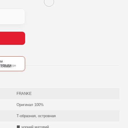
МИ
 678.29 грн
FRANKE
Оригинал 100%
Т-образная, островная
⬛️ чорний матовий