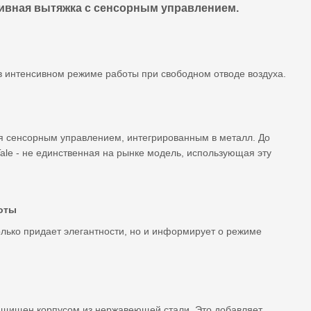
тивная вытяжка с сенсорным управлением.
 в интенсивном режиме работы при свободном отводе воздуха.
я сенсорным управлением, интегрированным в металл. До
ale - не единственная на рынке модель, использующая эту
оты
лько придает элегантности, но и информирует о режиме
щищен корпусом из нержавеющей стали. Это добавляет