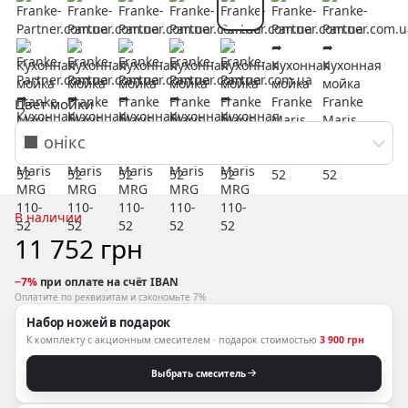
Цвет мойки
⬛ онікс
В наличии
11 752 грн
−7%
при оплате на счёт IBAN
Оплатите по реквизитам и сэкономьте 7%
Набор ножей в подарок
К комплекту с акционным смесителем · подарок стоимостью
3 900 грн
Выбрать смеситель