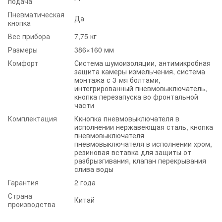
подача
Пневматическая
Да
кнопка
Вес прибора
7,75 кг
Размеры
386×160 мм
Комфорт
Система шумоизоляции, антимикробная
защита камеры измельчения, система
монтажа с 3-мя болтами,
интегрированный пневмовыключатель,
кнопка перезапуска во фронтальной
части
Комплектация
Ккнопка пневмовыключателя в
исполнении нержавеющая сталь, кнопка
пневмовыключателя
пневмовыключателя в исполнении хром,
резиновая вставка для защиты от
разбрызгивания, клапан перекрывания
слива воды
Гарантия
2 года
Страна
Китай
производства