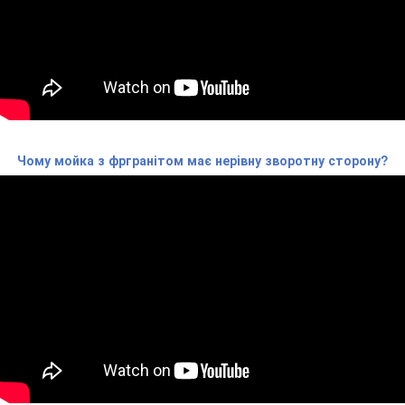
Чому мойка з фргранітом має нерівну зворотну сторону?