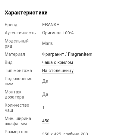
Характеристики
Бренд
FRANKE
Аутентичность
Оригинал 100%
Модельный
Maris
ряд
Материал
Фрагранит /
Fragranite®
Вид
чаша с крылом
Тип монтажа
На столешницу
Подключение
Да
пмм
Монтаж
Да
дозатора
Количество
1
чаш
Мин. ширина
450
шкафа, мм
Размер осн.
350 х 425, глубина 200