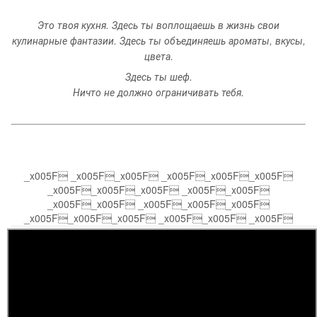
Это твоя кухня. Здесь ты воплощаешь в жизнь свои
кулинарные фантазии. Здесь ты объединяешь ароматы, вкусы,
цвета.
Здесь ты шеф.
Ничто не должно ограничивать тебя.
_x005F _x005F_x005F _x005F_x005F_x005F
_x005F_x005F_x005F _x005F_x005F
_x005F_x005F _x005F_x005F_x005F
_x005F_x005F_x005F _x005F_x005F _x005F