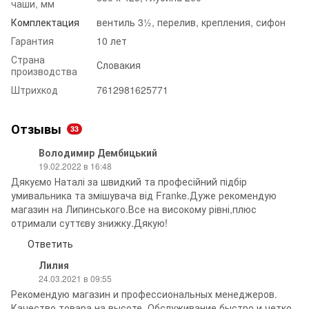
чаши, мм
Комплектация
вентиль 3½, перелив, крепления, сифон
Гарантия
10 лет
Страна
Словакия
производства
Штрихкод
7612981625771
Отзывы
33
Володимир Дембицький
19.02.2022 в 16:48
Дякуємо Наталі за швидкий та професійний підбір
умивальника та змішувача від Franke.Дуже рекомендую
магазин на Липинського.Все на високому рівні,плюс
отримали суттєву знижку.Дякую!
Ответить
Лилия
24.03.2021 в 09:55
Рекомендую магазин и профессиональных менеджеров.
Качество товара на высоте. Обслуживание быстро и четко.