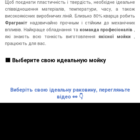
Щоб поєднати пластичність і твердість, необхідне ідеальне
співвідношення матеріалів, температури, часу, а також
високоякісних виробничих ліній. Близько 80% кварца робить
Фраграніт
надзвичайно прочным і стійким до механічних
впливів. Найкраще обладнання та
команда професіоналів
,
які знають всю тонкість виготовлення
якісної мойки
,
працюють для вас.
🟥 Выберите свою идеальную мойку
Виберіть свою ідеальну раковину, перегляньте
відео 👀 👇