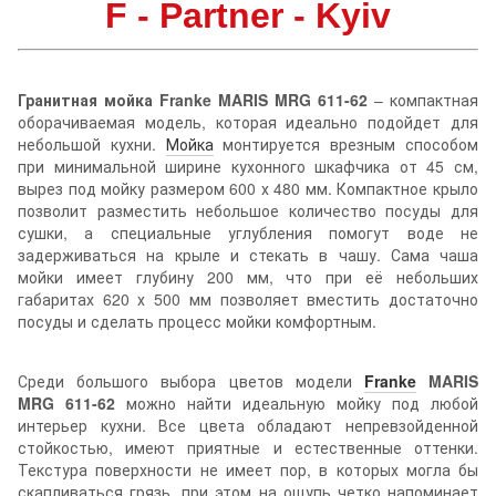
F - Partner - Kyiv
Гранитная мойка Franke MARIS MRG 611-62
– компактная
оборачиваемая модель, которая идеально подойдет для
небольшой кухни.
Мойка
монтируется врезным способом
при минимальной ширине кухонного шкафчика от 45 см,
вырез под мойку размером 600 х 480 мм. Компактное крыло
позволит разместить небольшое количество посуды для
сушки, а специальные углубления помогут воде не
задерживаться на крыле и стекать в чашу. Сама чаша
мойки имеет глубину 200 мм, что при её небольших
габаритах 620 х 500 мм позволяет вместить достаточно
посуды и сделать процесс мойки комфортным.
Среди большого выбора цветов модели
Franke
MARIS
MRG 611-62
можно найти идеальную мойку под любой
интерьер кухни. Все цвета обладают непревзойденной
стойкостью, имеют приятные и естественные оттенки.
Текстура поверхности не имеет пор, в которых могла бы
скапливаться грязь, при этом на ощупь четко напоминает