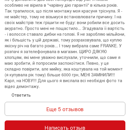
особливо не вірила в "чарівну дію гарантії" в кілька років.
Так трапилося, що після монтажу моя красуня тріснула. Я -
не майстер, тому не візьмуся встановлювати причину. І на
своїх майстрів теж грішити не буду: вони робили все досить
акуратно. Просто мені не пощастило... Згадувала її вартість
- і волосся ставало дибки на голові. Я не заробляю мільйони,
як і більшість у цій державі, тому розраховувала, що куплю
якісну річ на багато років... І тому вибрала саме FRANKE. У
розпачі я зателефонувала в магазин. ЩИРО ДЯКУЮ
хлопцям, які мене уважно вислухали, уточнили, що саме я
маю зробити, й попросили заспокоїтися. Певно, у це
складно повірити, але мийку, яка коштувала на той момент
(я купувала рік тому) більше 6000 грн, МЕНІ ЗАМІНИЛИ!!!
Карл, на НОВУ!!! Для цього я вислала всі необхідні фото та
відео демонтажу.
Ответить
Еще 5 отзывов
Написать отзыв