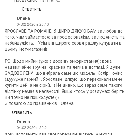
Ответить
Олена
04.02.2020 в 20:13
ЯРОСЛАВЕ ТА РОМАНЕ, Я ЩИРО ДЯКУЮ ВАМ за любов до
того, чим займаєтеся; за професіоналізм, за людяність та
небайдужість... Усім від щирого серця раджу купувати в
цьому Інет-магазині)
PS. Щодо мийки (уже з досвіду використання): вона
надзвичайно зручна, красива та легка в догляді. Я дуже
ЗАДОВОЛЕНА, що вибрала саме цю модель. Колір - онікс
(дууууже гарний... Ярославе, дякую, що переконали мене
купити цей, а не сірий...) Не дивно, що зараз саме такого
відтінку немає в наявності. Якщо хтось у роздумах: беріть,
Ви точно не пошкодуєте)))
З повагою до працівників - Олена
Ответить
Олена
04.02.2020 в 20:01
Хочу доповнити два свої попередні відгуки. Я ніколи