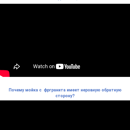
Почему мойка с фргранита имеет неровную обратную
сторону?