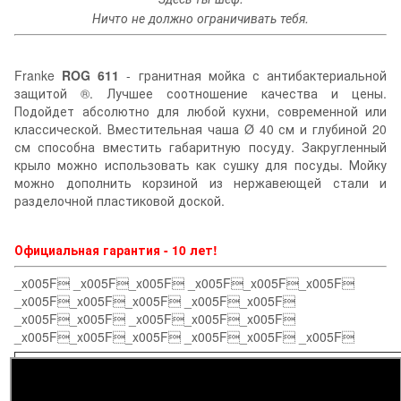
Ничто не должно ограничивать тебя.
Franke
ROG 611
- гранитная мойка с антибактериальной
защитой ®. Лучшее соотношение качества и цены.
Подойдет абсолютно для любой кухни, современной или
классической. Вместительная чаша Ø 40 см и глубиной 20
см способна вместить габаритную посуду. Закругленный
крыло можно использовать как сушку для посуды. Мойку
можно дополнить корзиной из нержавеющей стали и
разделочной пластиковой доской.
Официальная гарантия - 10 лет!
_x005F _x005F_x005F _x005F_x005F_x005F
_x005F_x005F_x005F _x005F_x005F
_x005F_x005F _x005F_x005F_x005F
_x005F_x005F_x005F _x005F_x005F _x005F