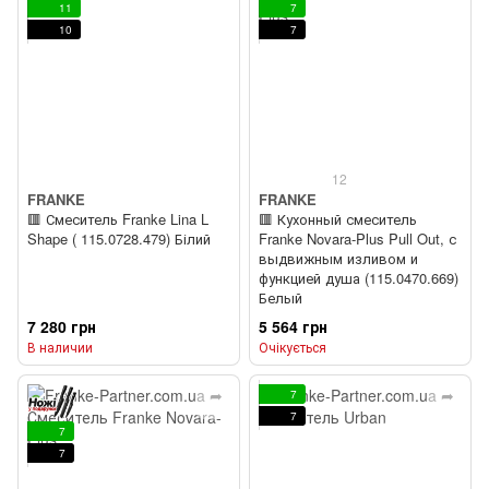
11
7
10
7
12
FRANKE
FRANKE
🟥 Смеситель Franke Lina L
🟥 Кухонный смеситель
Shape ( 115.0728.479) Білий
Franke Novara-Plus Pull Out, с
выдвижным изливом и
функцией душа (115.0470.669)
Белый
7 280 грн
5 564 грн
В наличии
Очікується
7
7
7
7