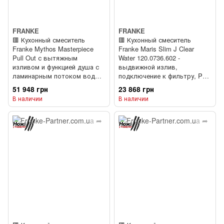
FRANKE
FRANKE
🟥 Кухонный смеситель
🟥 Кухонный смеситель
Franke Mythos Masterpiece
Franke Maris Slim J Clear
Pull Out с вытяжным
Water 120.0736.602 -
изливом и функцией душа с
выдвижной излив,
ламинарным потоком воды
подключение к фильтру, PVD
(115.0711.557) Copper (Медь)
copper (медь)
51 948 грн
23 868 грн
В наличии
В наличии