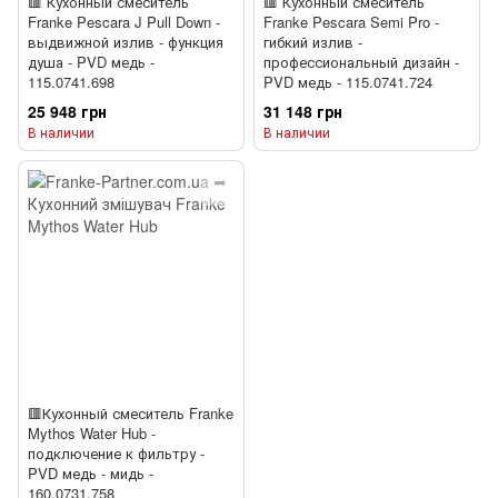
🟥 Кухонный смеситель
🟥 Кухонный смеситель
Franke Pescara J Pull Down -
Franke Pescara Semi Pro -
выдвижной излив - функция
гибкий излив -
душа - PVD медь -
профессиональный дизайн -
115.0741.698
PVD медь - 115.0741.724
25 948 грн
31 148 грн
В наличии
В наличии
🟥Кухонный смеситель Franke
Mythos Water Hub -
подключение к фильтру -
PVD медь - мидь -
160.0731.758