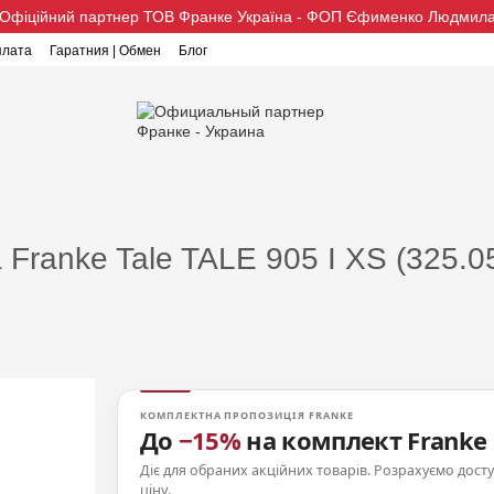
Офіційний партнер ТОВ Франке Україна - ФОП Єфименко Людмил
плата
Гаратния | Обмен
Блог
 Franke Tale TALE 905 I XS (325
КОМПЛЕКТНА ПРОПОЗИЦІЯ FRANKE
До
−15%
на комплект Franke
Діє для обраних акційних товарів. Розрахуємо дост
ціну.