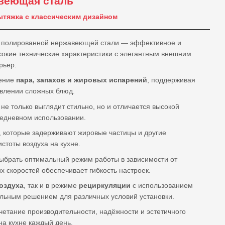
веющая сталь
ытяжка с классическим дизайном
 полированной нержавеющей стали — эффективное и
сокие технические характеристики с элегантным внешним
рьер.
ление
пара, запахов и жировых испарений
, поддерживая
овлении сложных блюд.
не только выглядит стильно, но и отличается высокой
седневном использовании.
, которые задерживают жировые частицы и другие
стоты воздуха на кухне.
выбрать оптимальный режим работы в зависимости от
х скоростей обеспечивает гибкость настроек.
оздуха
, так и в режиме
рециркуляции
с использованием
альным решением для различных условий установки.
етание производительности, надёжности и эстетичного
а кухне каждый день.