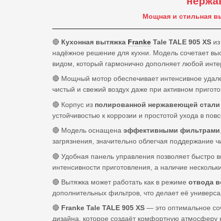
нержа
Мощная и стильная в
🔴
Кухонная вытяжка
Franke
Tale TALE 905 XS
из
надёжное решение для кухни. Модель сочетает вы
видом, который гармонично дополняет любой инте
🔴 Мощный мотор обеспечивает интенсивное уда
чистый и свежий воздух даже при активном пригот
🔴 Корпус из
полированной нержавеющей стали
устойчивостью к коррозии и простотой ухода в пов
🔴 Модель оснащена
эффективными фильтрами
загрязнения, значительно облегчая поддержание чи
🔴 Удобная панель управления позволяет быстро 
интенсивности приготовления, а наличие нескольки
🔴 Вытяжка может работать как в режиме
отвода в
дополнительных фильтров, что делает её универс
🔴
Franke Tale TALE 905 XS
— это оптимальное соч
дизайна, которое создаёт комфортную атмосферу н