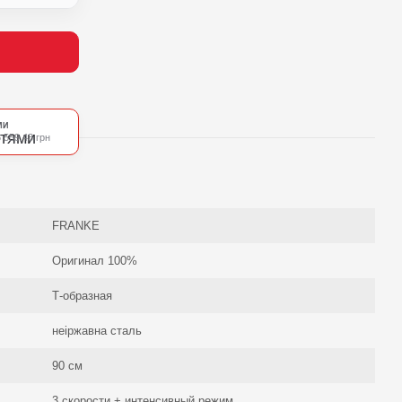
МИ
 559.43 грн
FRANKE
Оригинал 100%
Т-образная
неіржавна сталь
90 см
3 скорости + интенсивный режим