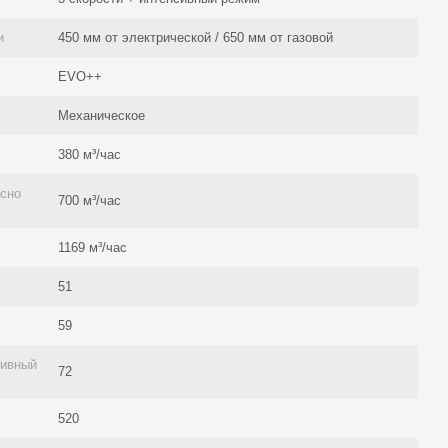
и
450 мм от электрической / 650 мм от газовой
EVO++
Механическое
380 м³/час
асно
700 м³/час
1169 м³/час
51
59
сивный
72
520