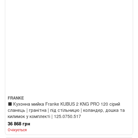
FRANKE
⬛️ Кухонна мийка Franke KUBUS 2 KNG PRO 120 сірий
сланець | гранітна | під стільницю | коландер, дошка та
килимок у комплекті | 125.0750.517
36 868 грн
Очікується