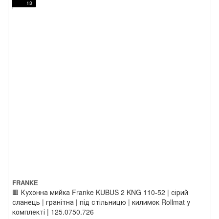
13
FRANKE
🟥 Кухонна мийка Franke KUBUS 2 KNG 110-52 | сірий
сланець | гранітна | під стільницю | килимок Rollmat у
комплекті | 125.0750.726