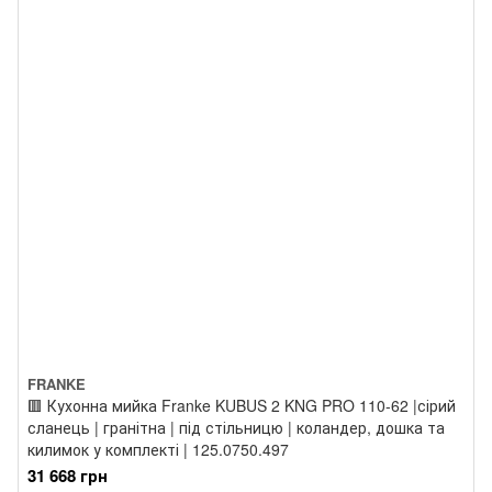
FRANKE
🟥 Кухонна мийка Franke KUBUS 2 KNG PRO 110-62 |сірий
сланець | гранітна | під стільницю | коландер, дошка та
килимок у комплекті | 125.0750.497
31 668 грн