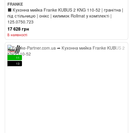
FRANKE
⬛️ Кухонна мийка Franke KUBUS 2 KNG 110-52 | гранітна |
під стільницю | онікс | килимок Rollmat у комплекті |
125.0750.723
17 628 грн
В наявності
11
13