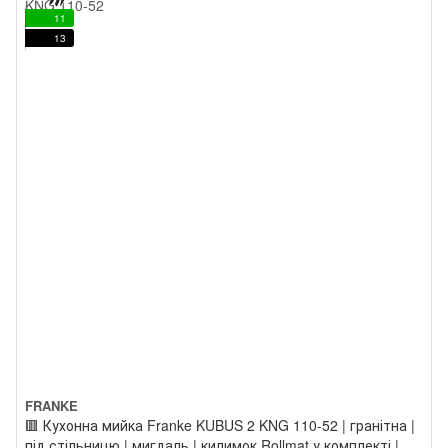
11
13
FRANKE
🟥 Кухонна мийка Franke KUBUS 2 KNG 110-52 | гранітна |
під стільницю | мигдаль | килимок Rollmat у комплекті |