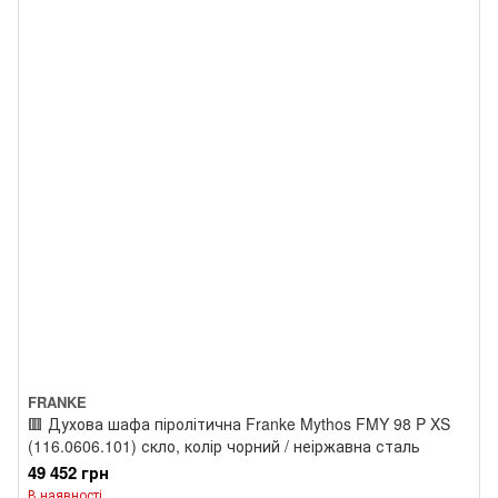
FRANKE
🟥 Духова шафа піролітична Franke Mythos FMY 98 P XS
(116.0606.101) скло, колір чорний / неіржавна сталь
49 452 грн
В наявності