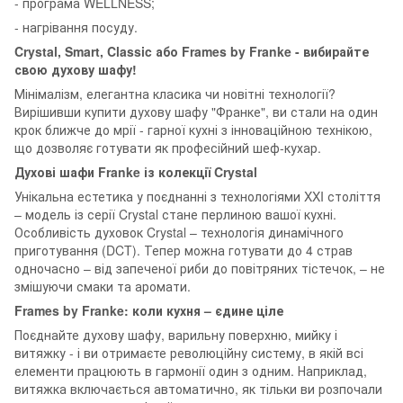
- програма WELLNESS;
- нагрівання посуду.
Crystal, Smart, Classic або Frames by Franke - вибирайте
свою духову шафу!
Мінімалізм, елегантна класика чи новітні технології?
Вирішивши купити духову шафу "Франке", ви стали на один
крок ближче до мрії - гарної кухні з інноваційною технікою,
що дозволяє готувати як професійний шеф-кухар.
Духові шафи Franke із колекції Crystal
Унікальна естетика у поєднанні з технологіями XXI століття
– модель із серії Crystal стане перлиною вашої кухні.
Особливість духовок Crystal – технологія динамічного
приготування (DCT). Тепер можна готувати до 4 страв
одночасно – від запеченої риби до повітряних тістечок, – не
змішуючи смаки та аромати.
Frames by Franke: коли кухня – єдине ціле
Поєднайте духову шафу, варильну поверхню, мийку і
витяжку - і ви отримаєте революційну систему, в якій всі
елементи працюють в гармонії один з одним. Наприклад,
витяжка включається автоматично, як тільки ви розпочали