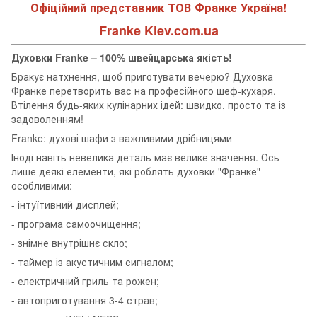
Офіційний представник ТОВ Франке Україна!
Franke Kiev.com.ua
Духовки Franke – 100% швейцарська якість!
Бракує натхнення, щоб приготувати вечерю? Духовка
Франке перетворить вас на професійного шеф-кухаря.
Втілення будь-яких кулінарних ідей: швидко, просто та із
задоволенням!
Franke: духові шафи з важливими дрібницями
Іноді навіть невелика деталь має велике значення. Ось
лише деякі елементи, які роблять духовки "Франке"
особливими:
- інтуїтивний дисплей;
- програма самоочищення;
- знімне внутрішнє скло;
- таймер із акустичним сигналом;
- електричний гриль та рожен;
- автоприготування 3-4 страв;