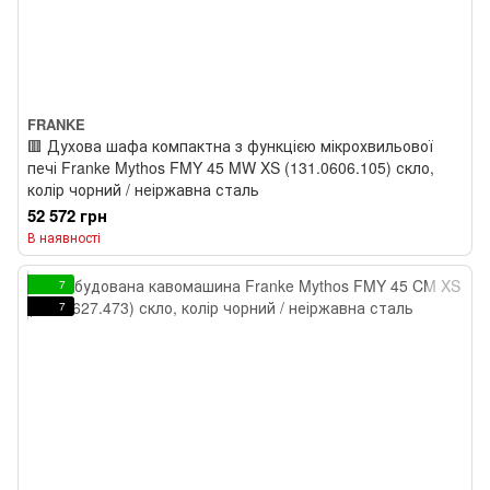
FRANKE
🟥 Духова шафа компактна з функцією мікрохвильової
печі Franke Mythos FMY 45 MW XS (131.0606.105) скло,
колір чорний / неіржавна сталь
52 572 грн
В наявності
7
7