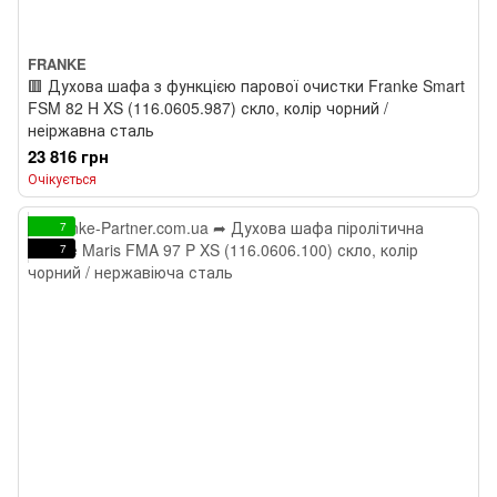
FRANKE
🟥 Духова шафа з функцією парової очистки Franke Smart
FSM 82 H XS (116.0605.987) скло, колір чорний /
неіржавна сталь
23 816 грн
Очікується
7
7