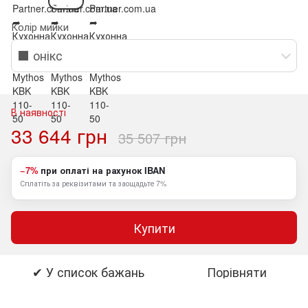
Колір мийки
⬛ онікс
В наявності
33 644 грн
35 507 грн
−7%
при оплаті на рахунок IBAN
Сплатіть за реквізитами та заощадьте 7%
Купити
✔ У список бажань
Порівняти