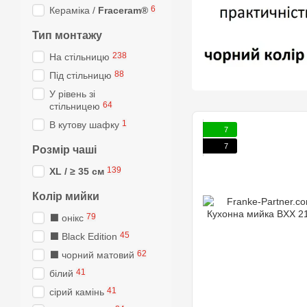
6
Кераміка /
Fraceram®
Тип монтажу
238
На стільницю
88
Під стільницю
У рівень зі
64
стільницею
1
В кутову шафку
7
7
Розмір чаші
139
XL / ≥ 35 см
Колір мийки
79
⬛ онікс
45
⬛️ Black Edition
62
⬛ чорний матовий
41
білий
41
сірий камінь