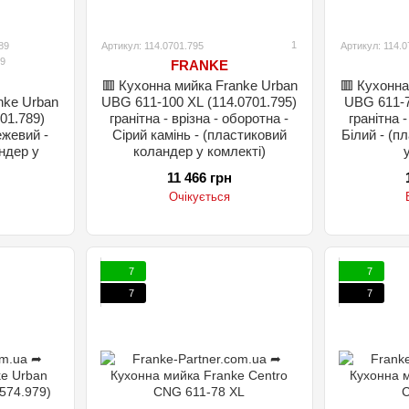
1
89
Артикул: 114.0701.795
Артикул: 114.0
9
FRANKE
🟥 Кухонна мийка Franke Urban
🟥 Кухонна
nke Urban
UBG 611-100 XL (114.0701.795)
UBG 611-7
01.789)
гранітна - врізна - оборотна -
гранітна -
ежевий -
Сірий камінь - (пластиковий
Білий - (п
ндер у
коландер у комлекті)
11 466 грн
Очікується
7
7
7
7