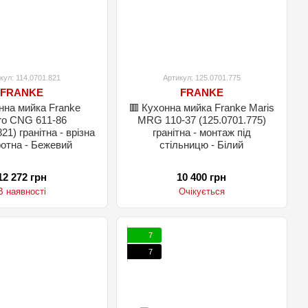
кул: 114.0701.821
Артикул: 125.0701.775
FRANKE
FRANKE
нна мийка Franke
🟥 Кухонна мийка Franke Maris
ro CNG 611-86
MRG 110-37 (125.0701.775)
21) гранітна - врізна
гранітна - монтаж під
ротна - Бежевий
стільницю - Білий
12 272 грн
10 400 грн
В наявності
Очікується
7
7