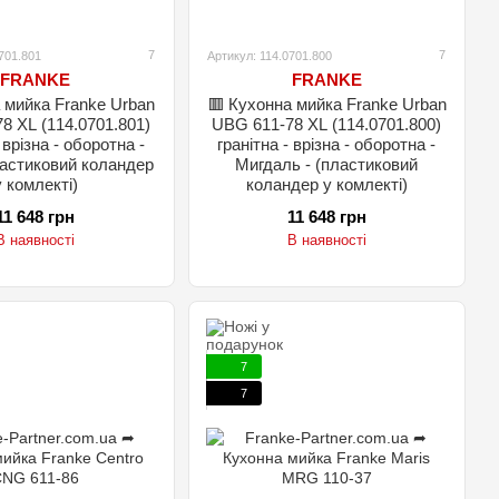
7
7
701.801
Артикул: 114.0701.800
FRANKE
FRANKE
 мийка Franke Urban
🟥 Кухонна мийка Franke Urban
8 XL (114.0701.801)
UBG 611-78 XL (114.0701.800)
 врізна - оборотна -
гранітна - врізна - оборотна -
ластиковий коландер
Мигдаль - (пластиковий
у комлекті)
коландер у комлекті)
11 648 грн
11 648 грн
В наявності
В наявності
7
7