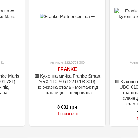
781
Артикул: 122.0703.300
Артик
FRANKE
nke Maris
🟥 Кухонна мийка Franke Smart
01.781)
SRX 110-50 (122.0703.300)
🟥 Кухонна
ж під
неіржавна сталь - монтаж під
UBG 610-
хара
стільницю - полірована
гранітн
сланец
колан
8 632 грн
В наявності