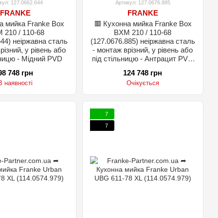
кул: 127.0662.644
Артикул: 127.0676.885
FRANKE
FRANKE
а мийка Franke Box
🟥 Кухонна мийка Franke Box
 210 / 110-68
BXM 210 / 110-68
644) неіржавна сталь
(127.0676.885) неіржавна сталь
різний, у рівень або
- монтаж врізний, у рівень або
ьницю - Мідний PVD
під стільницю - Антрацит PVD
(захисна сітка та обробна
98 748 грн
124 748 грн
дошка у комплекті)
В наявності
Очікується
7
7