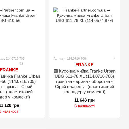
7
ул: 114.0716.705
Артикул: 114.0716.706
29
FRANKE
FRANKE
🟥 Кухонна мийка Franke Urban
 мийка Franke Urban
UBG 611-78 XL (114.0716.706)
56 (114.0716.705)
гранітна - врізна - оборотна -
а - врізна - Сірий
Сірий сланець - (пластиковий
ь - (пластиковий
коландер у комлекті)
дер у комлекті)
11 648 грн
11 128 грн
В наявності
В наявності