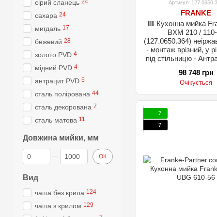
24
сірий сланець
Артикул: 127.0650.
FRANKE
24
сахара
🟥 Кухонна мийка Fr
17
мигдаль
BXM 210 / 110
(127.0650.364) неіржа
28
бежевий
- монтаж врізний, у р
4
золото PVD
під стільницю - Ант
4
мідний PVD
98 748 грн
5
антрацит PVD
Очікується
44
сталь полірована
7
сталь декорована
7
11
сталь матова
7
Довжина мийки, мм
Від Довжина мийки, мм
До Довжина мийки, мм
ОК
Вид
124
чаша без крила
129
чаша з крилом