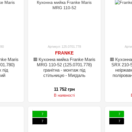
780
Артикул: 125.0701.778
Арти
FRANKE
nke Maris
🟥 Кухонна мийка Franke Maris
🟥 Кухонна
01.780)
MRG 110-52 (125.0701.778)
SRX 210-5
ж під
гранітна - монтаж під
неіржавн
лий
стільницю - Мигдаль
полірован
11 752 грн
В наявності
7
7
7
7