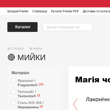
Перейти до основного контенту
Шоурум Franke
Співпраця
Каталог Franke PDF
Доставка та оплат
Каталог
🔴 ГОЛОВНА
🔴 МИЙКИ
🔴 МИЙКИ
Матеріал
Фраграніт /
199
Fragranite®
Тектонайт /
28
Tectonite®
Cталь AISI 304 /
58
Нержавіюча