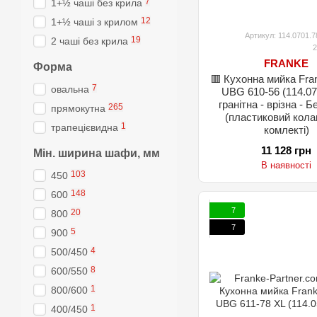
7
1+½ чаші без крила
12
1+½ чаші з крилом
Артикул: 114.0701.7
19
2 чаші без крила
2
FRANKE
Форма
🟥 Кухонна мийка Fra
7
овальна
UBG 610-56 (114.07
гранітна - врізна - Б
265
прямокутна
(пластиковий кола
1
трапецієвидна
комлекті)
11 128 грн
Мін. ширина шафи, мм
В наявності
103
450
148
600
7
20
800
7
5
900
4
500/450
8
600/550
1
800/600
1
400/450