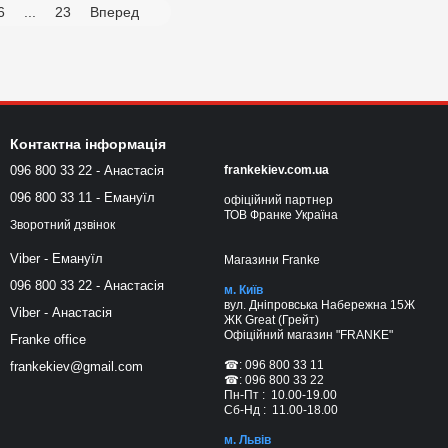
6
...
23
Вперед
Контактна інформація
096 800 33 22 - Анастасія
frankekiev.com.ua
096 800 33 11 - Емануїл
офіційний партнер
ТОВ Франке Україна
Зворотний дзвінок
Viber - Емануїл
Магазини Franke
096 800 33 22 - Анастасія
м. Київ
вул. Дніпровська Набережна 15Ж
Viber - Анастасія
ЖК Great (Грейт)
Офіційний магазин "FRANKE"
Franke office
☎: 096 800 33 11
frankekiev@gmail.com
☎: 096 800 33 22
Пн-Пт : 10.00-19.00
Сб-Нд : 11.00-18.00
м. Львів