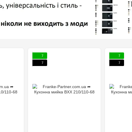
7
7
7
7