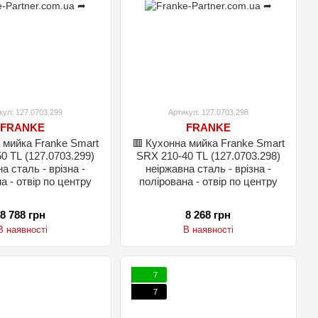
кул: 127.0703.299
Артикул: 127.0703.298
FRANKE
FRANKE
 мийка Franke Smart
🟥 Кухонна мийка Franke Smart
0 TL (127.0703.299)
SRX 210-40 TL (127.0703.298)
а сталь - врізна -
неіржавна сталь - врізна -
а - отвір по центру
полірована - отвір по центру
8 788 грн
8 268 грн
В наявності
В наявності
7
7