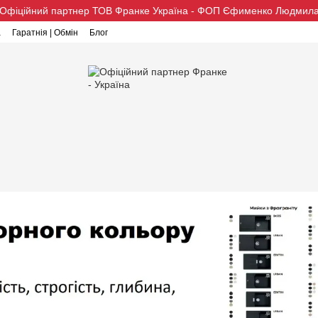
Офіційний партнер ТОВ Франке Україна - ФОП Єфименко Людмил
а
Гаратнія | Обмін
Блог