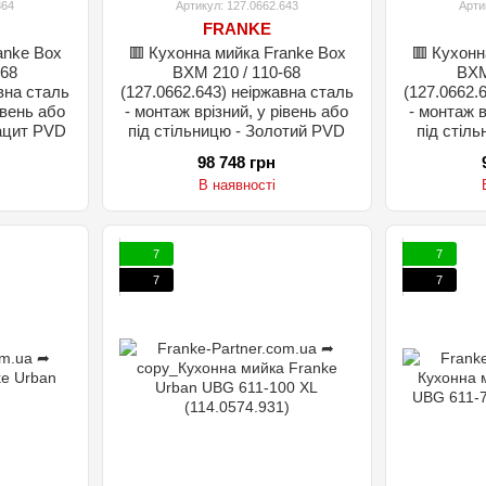
364
Артикул: 127.0662.643
Арти
FRANKE
anke Box
🟥 Кухонна мийка Franke Box
🟥 Кухонн
-68
BXM 210 / 110-68
BXM
вна сталь
(127.0662.643) неіржавна сталь
(127.0662.
івень або
- монтаж врізний, у рівень або
- монтаж в
рацит PVD
під стільницю - Золотий PVD
під стіл
98 748 грн
В наявності
7
7
7
7