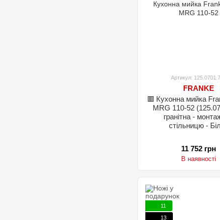
Артикул: 125.0701.
FRANKE
🟥 Кухонна мийка Fra
MRG 110-52 (125.07
гранітна - монта
стільницю - Бі
11 752 грн
В наявності
11
13