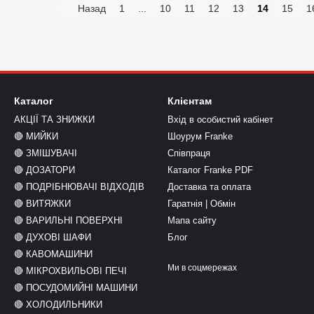
Назад
1
...
10
11
12
13
14
15
1
Каталог
Клієнтам
АКЦІЇ ТА ЗНИЖКИ
Вхід в особистий кабінет
🔴 МИЙКИ
Шоурум Franke
🔴 ЗМІШУВАЧІ
Співпраця
🔴 ДОЗАТОРИ
Каталог Franke PDF
🔴 ПОДРІБНЮВАЧІ ВІДХОДІВ
Доставка та оплата
🔴 ВИТЯЖКИ
Гаратнія | Обмін
🔴 ВАРИЛЬНІ ПОВЕРХНІ
Мапа сайту
🔴 ДУХОВІ ШАФИ
Блог
🔴 КАВОМАШИНИ
Ми в соцмережах
🔴 МІКРОХВИЛЬОВІ ПЕЧІ
🔴 ПОСУДОМИЙНІ МАШИНИ
🔴 ХОЛОДИЛЬНИКИ