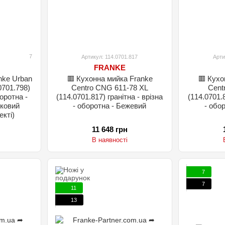
7
Артикул: 114.0701.817
Арти
FRANKE
nke Urban
🟥 Кухонна мийка Franke
🟥 Кухо
0701.798)
Centro CNG 611-78 XL
Cent
боротна -
(114.0701.817) гранітна - врізна
(114.0701.8
иковий
- оборотна - Бежевий
- обо
екті)
11 648 грн
В наявності
7
7
11
13