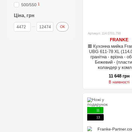
1
500/550
Ціна, грн
Від Ціна, грн
До Ціна, грн
ОК
Артикул: 114.0701.798
FRANKE
🟥 Кухонна мийка Fra
UBG 611-78 XL (114.
гранітна - врізна - о
Бежевий - (пласт
коландер у комл
11 648 грн
В наявності
11
13