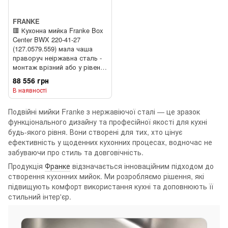
FRANKE
🟥 Кухонна мийка Franke Box
Center BWX 220-41-27
(127.0579.559) мала чаша
праворуч неіржавна сталь -
монтаж врізний або у рівень
зі стільницею - полірована
88 556 грн
В наявності
Подвійні мийки Franke з нержавіючої сталі — це зразок
функціонального дизайну та професійної якості для кухні
будь-якого рівня. Вони створені для тих, хто цінує
ефективність у щоденних кухонних процесах, водночас не
забуваючи про стиль та довговічність.
Продукція
Франке
відзначається інноваційним підходом до
створення кухонних мийок. Ми розробляємо рішення, які
підвищують комфорт використання кухні та доповнюють її
стильний інтер'єр.