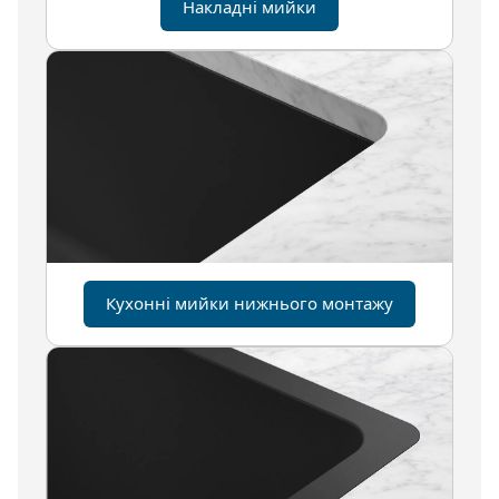
Накладні мийки
Кухонні мийки нижнього монтажу