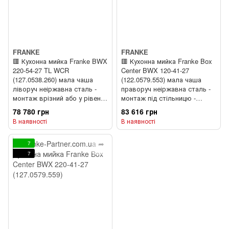
FRANKE
FRANKE
🟥 Кухонна мийка Franke BWX
🟥 Кухонна мийка Franke Box
220-54-27 TL WCR
Center BWX 120-41-27
(127.0538.260) мала чаша
(122.0579.553) мала чаша
ліворуч неіржавна сталь -
праворуч неіржавна сталь -
монтаж врізний або у рівень
монтаж під стільницю -
зі стільницею - полірована
полірована
78 780 грн
83 616 грн
В наявності
В наявності
7
7