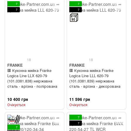
7
7
7
7
18
18
FRANKE
FRANKE
🟥 Кухонна мийка Franke
🟥 Кухонна мийка Franke
Logica Line LLX 620-79
Logica Line LLL 620-79
(101.0381.838) неіржавна
(101.0381.839) неіржавна
сталь - врізна - полірована
сталь - врізна - декорована
10 400 грн
11 596 грн
Очікується
Очікується
7
7
7