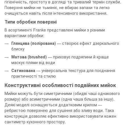
гігієнічність, простоту в догляді та тривалий термін служби.
Поверхня мийки не тьмяніє, не вбирає запахи та легко
очищується навіть після інтенсивного використання.
Типи обробки поверхні
В асортименті Franke представлені мийки з різними
варіантами обробки:
Глянцева (полірована)
— створює ефект дзеркального
блиску
Матова (brushed)
— приховує подряпини й краще
маскує плями від води
Сатинована
— універсальна текстура для поєднання
практичності та стилю
Конструктивні особливості подвійних мийок
Мийки можуть бути симетричними (обидві чаші однакового
розміру) або асиметричними (одна чаша більша за іншу).
Деякі моделі оснащуються додатковим крилом —
ребристою поверхнею для сушіння або зливу води. Така
конструкція дозволяє ефективно використовувати кожен
сантиметр кухонного простору.