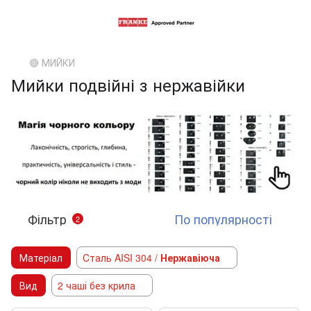
🔴 МИЙКИ
Мийки подвійні з нержавійки
Фільтр
По популярності
2
Матеріал
Cталь AISI 304 /
Нержавіюча
Вид
2 чаші без крила