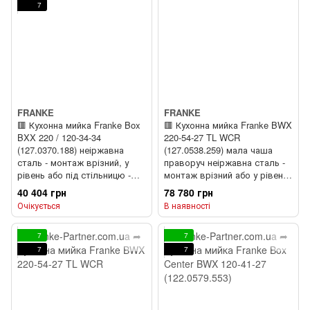
7
FRANKE
FRANKE
🟥 Кухонна мийка Franke Box
🟥 Кухонна мийка Franke BWX
BXX 220 / 120-34-34
220-54-27 TL WCR
(127.0370.188) неіржавна
(127.0538.259) мала чаша
сталь - монтаж врізний, у
праворуч неіржавна сталь -
рівень або під стільницю -
монтаж врізний або у рівень
полірована
зі стільницею - полірована
40 404 грн
78 780 грн
Очікується
В наявності
7
7
7
7