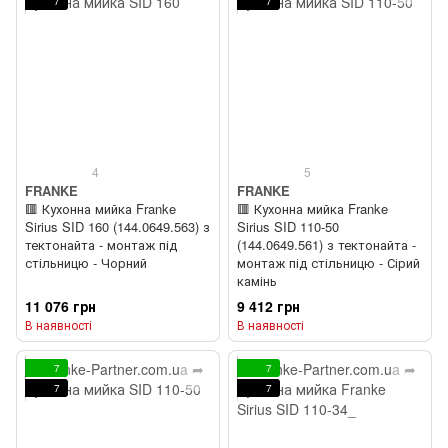
7
7
4
5
FRANKE
FRANKE
🟥 Кухонна мийка Franke
🟥 Кухонна мийка Franke
Sirius SID 160 (144.0649.563) з
Sirius SID 110-50
тектонайта - монтаж під
(144.0649.561) з тектонайта -
стільницю - Чорний
монтаж під стільницю - Сірий
камінь
11 076 грн
9 412 грн
В наявності
В наявності
7
7
7
7