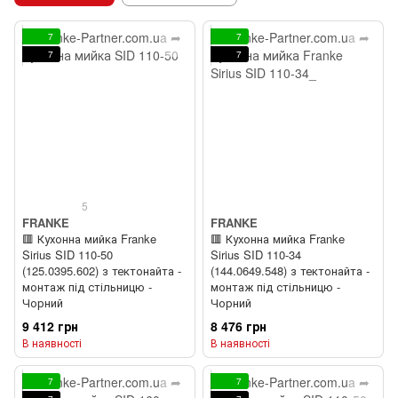
7
7
7
7
5
FRANKE
FRANKE
🟥 Кухонна мийка Franke
🟥 Кухонна мийка Franke
Sirius SID 110-50
Sirius SID 110-34
(125.0395.602) з тектонайта -
(144.0649.548) з тектонайта -
монтаж під стільницю -
монтаж під стільницю -
Чорний
Чорний
9 412 грн
8 476 грн
В наявності
В наявності
7
7