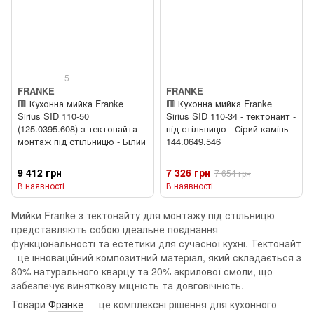
5
FRANKE
FRANKE
🟥 Кухонна мийка Franke
🟥 Кухонна мийка Franke
Sirius SID 110-50
Sirius SID 110-34 - тектонайт -
(125.0395.608) з тектонайта -
під стільницю - Сірий камінь -
монтаж під стільницю - Білий
144.0649.546
9 412 грн
7 326 грн
7 654 грн
В наявності
В наявності
Мийки Franke з тектонайту для монтажу під стільницю
представляють собою ідеальне поєднання
функціональності та естетики для сучасної кухні. Тектонайт
- це інноваційний композитний матеріал, який складається з
80% натурального кварцу та 20% акрилової смоли, що
забезпечує виняткову міцність та довговічність.
Товари
Франке
— це комплексні рішення для кухонного