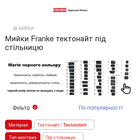
🔴 МИЙКИ
Мийки Franke тектонайт під
стільницю
Фільтр
По популярності
2
Матеріал
Тектонайт /
Tectonite®
Тип монтажу
Під стільницю