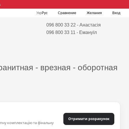
а
Сравнение
Укр
Рус
Желания
Вход
096 800 33 22 - Анастасія
096 800 33 11 - Емануїл
ранитная - врезная - оборотная
Отримати розрахунок
упну комплектацію та фінальну