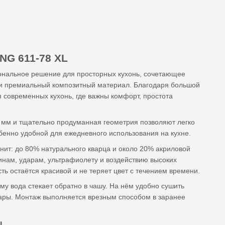
NG 611-78 XL
ональное решение для просторных кухонь, сочетающее
и премиальный композитный материал. Благодаря большой
 современных кухонь, где важны комфорт, простота
 мм и тщательно продуманная геометрия позволяют легко
бенно удобной для ежедневного использования на кухне.
ит: до 80% натурального кварца и около 20% акриловой
инам, ударам, ультрафиолету и воздействию высоких
ть остаётся красивой и не теряет цвет с течением времени.
му вода стекает обратно в чашу. На нём удобно сушить
уары. Монтаж выполняется врезным способом в заранее
XL