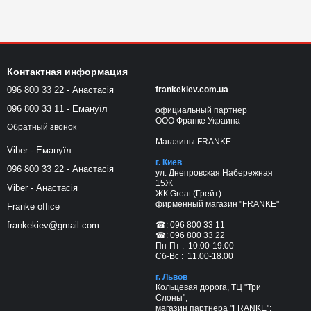
Контактная информация
096 800 33 22 - Анастасія
frankekiev.com.ua
096 800 33 11 - Емануїл
официальный партнер
ООО Франке Украина
Обратный звонок
Магазины FRANKE
Viber - Емануїл
г. Киев
096 800 33 22 - Анастасія
ул. Днепровская Набережная
15Ж
Viber - Анастасія
ЖК Great (Грейт)
фирменный магазин "FRANKE"
Franke office
☎: 096 800 33 11
frankekiev@gmail.com
☎: 096 800 33 22
Пн-Пт : 10.00-19.00
Сб-Вс : 11.00-18.00
г. Львов
Кольцевая дорога, ТЦ "Три
Слоны",
магазин партнера "FRANKE";