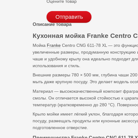
Оцените товар
Отправить
Описание товара
Кухонная мойка Franke
Centro C
Мойка
Franke
Centro CNG 611-78 XL — это функци
увеличенные размеры, продуманную конструкцию 
чаше и удобному крылу она идеально подходит для
использования и стиль.
Внешние размеры 780 × 500 мм, глубина чаши 200
мыть даже крупную посуду. Это делает модель осо
Материал — высококачественный композит фрагран
смолы. Он отличается высокой стойкостью к царап
температур (кратковременно до 280 °C). Поверхнос
Крыло мойки имеет лёгкий уклон, благодаря которо
посуду, размещать продукты или кухонные аксесс
подготовленное отверстие.
Преимущества Franke Centro CNG 611-78 