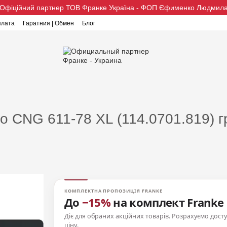
Офіційний партнер ТОВ Франке Україна - ФОП Єфименко Людмил
плата
Гаратния | Обмен
Блог
o CNG 611-78 XL (114.0701.819) г
КОМПЛЕКТНА ПРОПОЗИЦІЯ FRANKE
До
−15%
на комплект Franke
Діє для обраних акційних товарів. Розрахуємо дост
ціну.