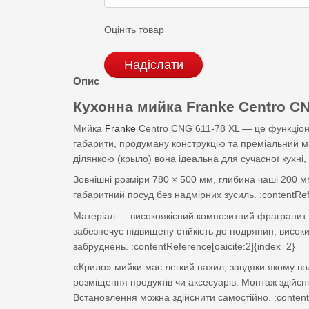
Оцініть товар
Надіслати
Опис
Кухонна мийка Franke
Centro CN
Мийка
Franke
Centro CNG 611-78 XL — це функціона
габарити, продуману конструкцію та преміальний
ділянкою (крыло) вона ідеальна для сучасної кухні, д
Зовнішні розміри 780 × 500 мм, глибина чаші 200 
габаритний посуд без надмірних зусиль. :contentRefe
Матеріал — високоякісний композитний фрагранит: 
забезпечує підвищену стійкість до подряпин, висок
забруднень. :contentReference[oaicite:2]{index=2}
«Крило» мийки має легкий нахил, завдяки якому воло
розміщення продуктів чи аксесуарів. Монтаж здійсн
Встановлення можна здійснити самостійно. :contentR