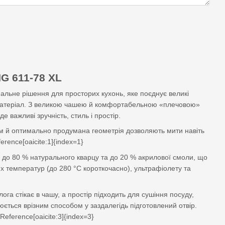
G 611-78 XL
льне рішення для просторих кухонь, яке поєднує великі
 матеріал. З великою чашею й комфортабельною «плечовою»
е важливі зручність, стиль і простір.
мм й оптимально продумана геометрія дозволяють мити навіть
rence[oaicite:1]{index=1}
до 80 % натурального кварцу та до 20 % акрилової смоли, що
их температур (до 280 °C короткочасно), ультрафіолету та
га стікає в чашу, а простір підходить для сушіння посуду,
юється врізним способом у заздалегідь підготовлений отвір.
eference[oaicite:3]{index=3}