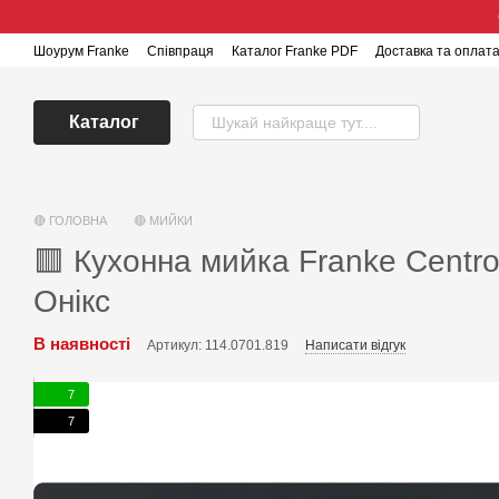
Перейти до основного контенту
Шоурум Franke
Співпраця
Каталог Franke PDF
Доставка та оплат
Каталог
🔴 ГОЛОВНА
🔴 МИЙКИ
🟥 Кухонна мийка Franke Centro 
Онікс
В наявності
Артикул: 114.0701.819
Написати відгук
7
7