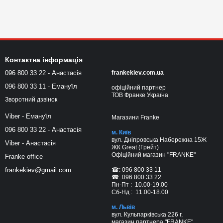
Контактна інформація
096 800 33 22 - Анастасія
frankekiev.com.ua
096 800 33 11 - Емануїл
офіційний партнер
ТОВ Франке Україна
Зворотний дзвінок
Viber - Емануїл
Магазини Franke
096 800 33 22 - Анастасія
м. Київ
вул. Дніпровська Набережна 15Ж
Viber - Анастасія
ЖК Great (Грейт)
Офіційний магазин "FRANKE"
Franke office
☎: 096 800 33 11
frankekiev@gmail.com
☎: 096 800 33 22
Пн-Пт : 10.00-19.00
Сб-Нд : 11.00-18.00
м. Львів
вул. Кульпарківська 226 г,
магазин партнера "FRANKE"