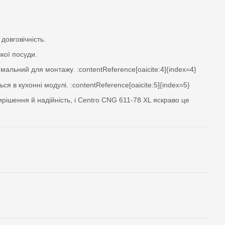
овговічність.
кої посуди.
льний для монтажу. :contentReference[oaicite:4]{index=4}
я в кухонні модулі. :contentReference[oaicite:5]{index=5}
ирішення й надійність, і Centro CNG 611-78 XL яскраво це