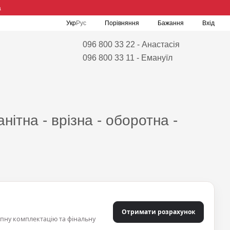
а
Порівняння
Укр
Рус
Бажання
Вхід
096 800 33 22 - Анастасія
096 800 33 11 - Емануїл
ітна - врізна - оборотна -
Отримати розрахунок
упну комплектацію та фінальну