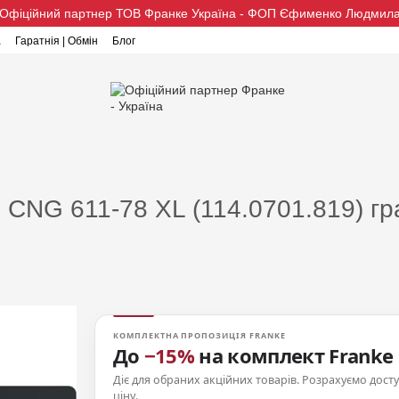
Офіційний партнер ТОВ Франке Україна - ФОП Єфименко Людмил
а
Гаратнія | Обмін
Блог
CNG 611-78 XL (114.0701.819) гран
КОМПЛЕКТНА ПРОПОЗИЦІЯ FRANKE
До
−15%
на комплект Franke
Діє для обраних акційних товарів. Розрахуємо дост
ціну.