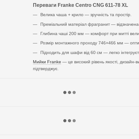
Переваги Franke Centro CNG 611-78 XL
Велика чаша + крило — зручність та простір.
Преміальний матеріал фрагранит — відзначена д
Глибина чаші 200 мм — комфорт при митті вели
Розмір монтажного проходу 746×466 мм — оптима
Підходить для шафи від 60 см — легко інтегруєтьс
Мийки Franke
— це високий рівень якості, дизайн-в
підтверджує.