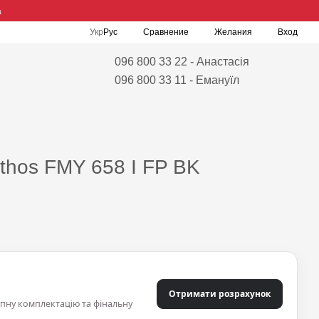
а
Сравнение
Укр
Рус
Желания
Вход
096 800 33 22 - Анастасія
096 800 33 11 - Емануїл
thos FMY 658 I FP BK
Отримати розрахунок
упну комплектацію та фінальну