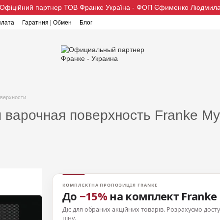
Офіційний партнер ТОВ Франке Україна - ФОП Єфименко Людмил
плата
Гаратния | Обмен
Блог
верхности
 варочная поверхность Franke My
КОМПЛЕКТНА ПРОПОЗИЦІЯ FRANKE
До
−15%
на комплект Franke
Діє для обраних акційних товарів. Розрахуємо дост
ціну.