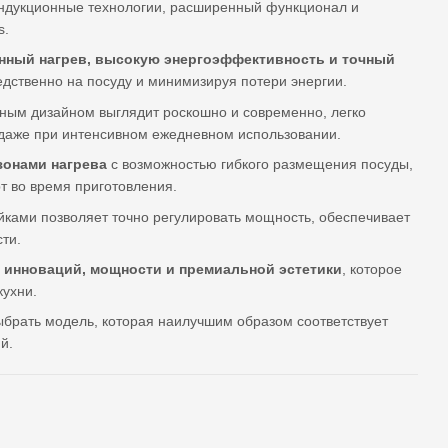
индукционные технологии, расширенный функционал и
s.
нный нагрев, высокую энергоэффективность и точный
едственно на посуду и минимизируя потери энергии.
щным дизайном выглядит роскошно и современно, легко
даже при интенсивном ежедневном использовании.
онами нагрева
с возможностью гибкого размещения посуды,
т во время приготовления.
ками позволяет точно регулировать мощность, обеспечивает
ти.
е
инноваций, мощности и премиальной эстетики
, которое
ухни.
выбрать модель, которая наилучшим образом соответствует
й.