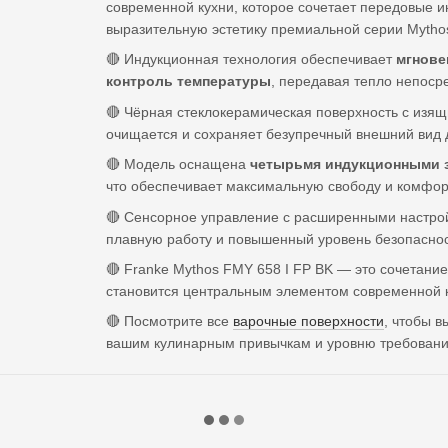
современной кухни, которое сочетает передовые 
выразительную эстетику премиальной серии Mytho
🔴 Индукционная технология обеспечивает
мгнове
контроль температуры
, передавая тепло непоср
🔴 Чёрная стеклокерамическая поверхность с изя
очищается и сохраняет безупречный внешний вид 
🔴 Модель оснащена
четырьмя индукционными з
что обеспечивает максимальную свободу и комфор
🔴 Сенсорное управление с расширенными настрой
плавную работу и повышенный уровень безопаснос
🔴 Franke Mythos FMY 658 I FP BK — это сочетани
становится центральным элементом современной к
🔴 Посмотрите все
варочные поверхности
, чтобы 
вашим кулинарным привычкам и уровню требовани