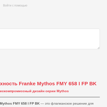
Войти с помощью
ность Franke Mythos FMY 658 I FP BK
бескомпромиссный дизайн серии Mythos
Mythos FMY 658 I FP BK
— это флагманское решение для