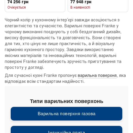
74 256 грн
77 948 грн
Очікується
В наявності
Чорний колір у кухонному інтер’єрі завжди асоціюється з
елегантністю та сучасністю. Варильні поверхні Franke у
чорному виконанні поєднують у собі бездоганний дизайн,
високу функціональність та довговічність. Вони створені
для тих, хто цінує не лише практичність, а й візуальну
гармонію кухонного простору. Завдяки використанню
якісних матеріалів та інноваційних технологій, варильні
поверхні Franke забезпечують зручність приготування та
простоту у догляді.
Для сучасної кухні Franke пропонує
варильна поверхня
, яка
відповідає всім стандартам надійності.
Типи варильних поверхонь
Варильна поверхня газова
Індукційна плита