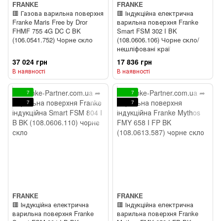
FRANKE
FRANKE
🟥 Газова варильна поверхня
🟥 Індукційна електрична
Franke Maris Free by Dror
варильна поверхня Franke
FHMF 755 4G DC C BK
Smart FSM 302 I BK
(106.0541.752) Чорне скло
(108.0606.106) Чорне скло/
нешліфовані краї
37 024 грн
17 836 грн
В наявності
В наявності
7
7
7
7
FRANKE
FRANKE
🟥 Індукційна електрична
🟥 Індукційна електрична
варильна поверхня Franke
варильна поверхня Franke