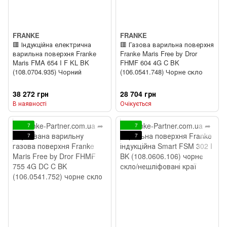
FRANKE
FRANKE
🟥 Індукційна електрична
🟥 Газова варильна поверхня
варильна поверхня Franke
Franke Maris Free by Dror
Maris FMA 654 I F KL BK
FHMF 604 4G C BK
(108.0704.935) Чорний
(106.0541.748) Чорне скло
38 272 грн
28 704 грн
В наявності
Очікується
7
7
7
7