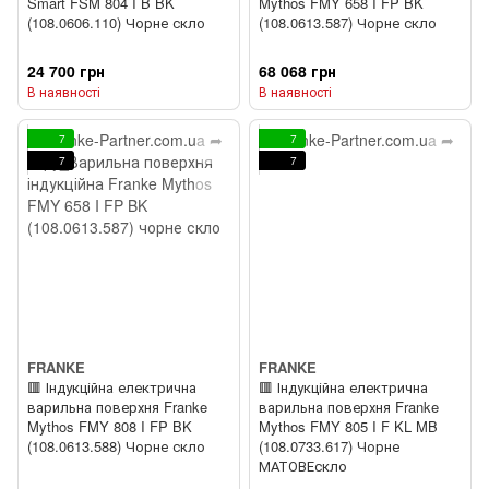
Smart FSM 804 I B BK
Mythos FMY 658 I FP BK
(108.0606.110) Чорне скло
(108.0613.587) Чорне скло
24 700 грн
68 068 грн
В наявності
В наявності
7
7
7
7
FRANKE
FRANKE
🟥 Індукційна електрична
🟥 Індукційна електрична
варильна поверхня Franke
варильна поверхня Franke
Mythos FMY 808 I FP BK
Mythos FMY 805 I F KL MB
(108.0613.588) Чорне скло
(108.0733.617) Чорне
МАТОВЕскло