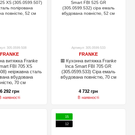
кул: 305.0599.508
Артикул: 305.0599.533
FRANKE
FRANKE
на витяжка Franke
🟥 Кухонна витяжка Franke
mart FBI 705 XS
Inca Smart FBI 705 GR
508) неіржавна сталь
(305.0599.533) Cіра емаль
ована вбудована
вбудована повністю, 70 см
ністю, 70 см
6 292 грн
4 732 грн
В наявності
В наявності
15
12