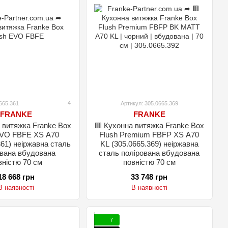
4
665.361
Артикул: 305.0665.369
FRANKE
FRANKE
 витяжка Franke Box
🟥 Кухонна витяжка Franke Box
EVO FBFE XS A70
Flush Premium FBFP XS A70
361) неіржавна сталь
KL (305.0665.369) неіржавна
ована вбудована
сталь полірована вбудована
вністю 70 см
повністю 70 см
18 668 грн
33 748 грн
В наявності
В наявності
7