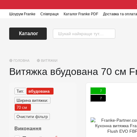
Перейти до основного контенту
Шоурум Franke
Співпраця
Каталог Franke PDF
Доставка та оплат
Каталог
🔴 ГОЛОВНА
🔴 ВИТЯЖКИ
Витяжка вбудована 70 см F
7
Тип:
вбудована
7
Ширина витяжки:
70 см
Очистити фільтр
Виконання