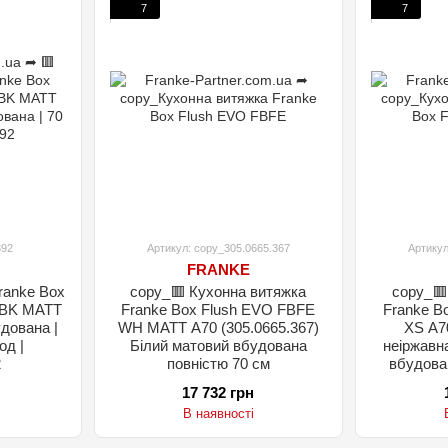
7
7
392
Артикул: copy_305.0665.367
Артикул
FRANKE
ranke Box
copy_🟥 Кухонна витяжка
copy_🟥
 BK MATT
Franke Box Flush EVO FBFE
Franke B
удована |
WH MATT A70 (305.0665.367)
XS A70
од |
Білий матовий вбудована
неіржавн
2
повністю 70 см
вбудова
17 732 грн
В наявності