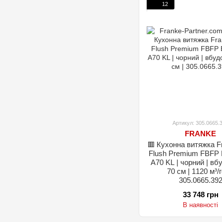
12
Артикул: 305.0665.
FRANKE
🟥 Кухонна витяжка F
Flush Premium FBFP
A70 KL | чорний | вб
70 см | 1120 м³/г
305.0665.39
33 748 грн
В наявності