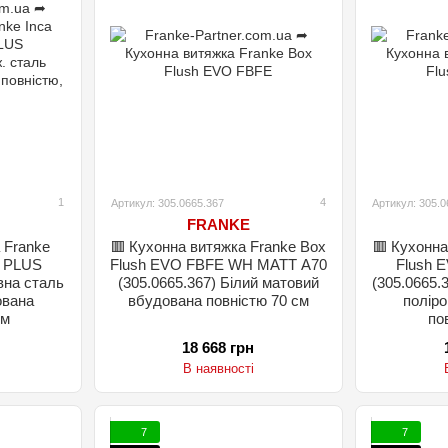
1
4
Артикул: 305.0665.367
Артикул: 305.0
FRANKE
 Franke
🟥 Кухонна витяжка Franke Box
🟥 Кухонна
5 PLUS
Flush EVO FBFE WH MATT A70
Flush 
вна сталь
(305.0665.367) Білий матовий
(305.0665.
ована
вбудована повністю 70 см
полір
см
по
18 668 грн
В наявності
7
7