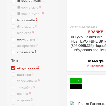
6
⬛️ чорний matte
0
⬛️ чорне скло
0
⬛️ чорна емаль
2
білий matte
0
біла емаль
Артикул: 305.0665.365
FRANKE
0
біле скло
🟥 Кухонна витяжка F
7
нерж. сталь
Flush EVO FBFE BK 
0
(305.0665.365) Чорни
декоративні
вбудована повніст
1
сіра емаль
Тип
18 668 грн
В наявності
16
вбудована
0
настінна
0
телескопічна
7
7
0
Т-подібна
0
похила
0
острівна