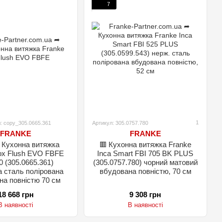
7
1
: copy_305.0665.361
Артикул: 305.0757.780
FRANKE
FRANKE
 Кухонна витяжка
🟥 Кухонна витяжка Franke
ox Flush EVO FBFE
Inca Smart FBI 705 BK PLUS
 (305.0665.361)
(305.0757.780) чорний матовий
а сталь полірована
вбудована повністю, 70 см
на повністю 70 см
18 668 грн
9 308 грн
В наявності
В наявності