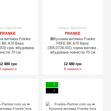
кул: 305.0729.553
Артикул: 305.0728.431
FRANKE
FRANKE
на витяжка Franke
🟥Кухонна витяжка Franke
 BK A70 Basic
FBFE BK A70 Basic
553) сіра, вбудована
(305.0728.431) чорна матова ,
вністю 70 см
вбудована повністю 70 см
12 480 грн
12 480 грн
В наявності
В наявності
7
7