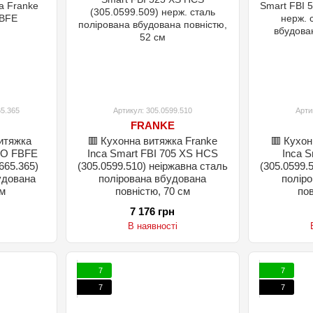
65.365
Артикул: 305.0599.510
Арти
FRANKE
итяжка
🟥 Кухонна витяжка Franke
🟥 Кухон
VO FBFE
Inca Smart FBI 705 XS HCS
Inca S
665.365)
(305.0599.510) неіржавна сталь
(305.0599.
удована
полірована вбудована
полір
см
повністю, 70 см
пов
7 176 грн
В наявності
7
7
7
7