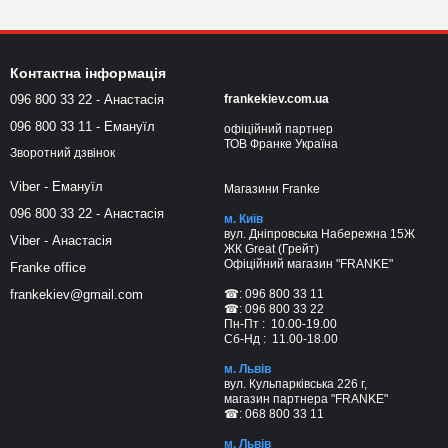
Контактна інформація
096 800 33 22 - Анастасія
frankekiev.com.ua
096 800 33 11 - Емануїл
офіційний партнер
ТОВ Франке Україна
Зворотний дзвінок
Viber - Емануїл
Магазини Franke
096 800 33 22 - Анастасія
м. Київ
вул. Дніпровська Набережна 15Ж
Viber - Анастасія
ЖК Great (Грейт)
Офіційний магазин "FRANKE"
Franke office
☎: 096 800 33 11
frankekiev@gmail.com
☎: 096 800 33 22
Пн-Пт : 10.00-19.00
Сб-Нд : 11.00-18.00
м. Львів
вул. Кульпарківська 226 г,
магазин партнера "FRANKE"
☎: 068 800 33 11
м. Львів