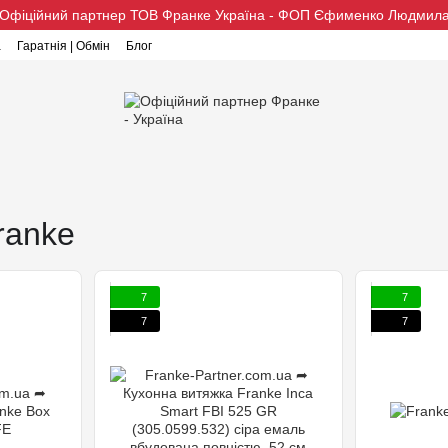
Офіційний партнер ТОВ Франке Україна - ФОП Єфименко Людмил
а
Гаратнія | Обмін
Блог
ranke
7
7
7
7