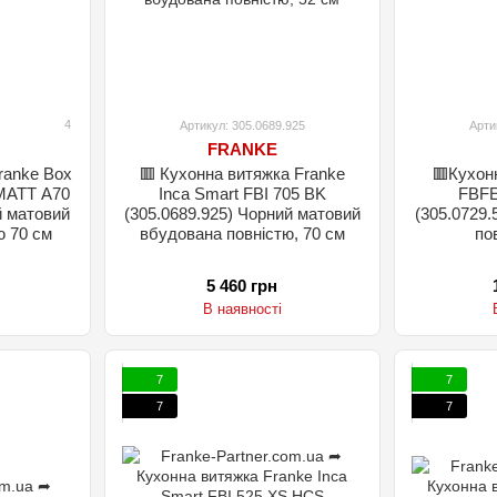
4
Артикул: 305.0689.925
Арти
FRANKE
ranke Box
🟥 Кухонна витяжка Franke
🟥Кухон
MATT A70
Inca Smart FBI 705 BK
FBFE
й матовий
(305.0689.925) Чорний матовий
(305.0729.
ю 70 см
вбудована повністю, 70 см
по
5 460 грн
В наявності
7
7
7
7