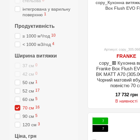
0
стельова
інтегрована у варильну
1
поверхню
Продуктивність
10
≥ 1000 м³/год
4
< 1000 м3/год
Артикул: copy_305.06
Ширина витяжки
FRANKE
copy_🟥 Кухонна в
0
37 см
Franke Box Flush E
0
42 см
BK MATT A70 (305.0
Чорний матовий вб
1
50 см
повністю 70 
17
52 см
17 732 грн
5
60 см
В наявності
16
70 см
5
90 см
7
3
120 см
7
Ціна, грн