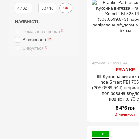
Від Ціна, грн
До Ціна, грн
ОК
Наявність
0
Немає в наявності
16
В наявності
0
Очікується
Артикул: 305.0599.544
FRANKE
🟥 Кухонна витяжка
Inca Smart FBI 70
(305.0599.544) неіржа
полірована вбуд
повністю, 70 
8 476 грн
В наявності
15