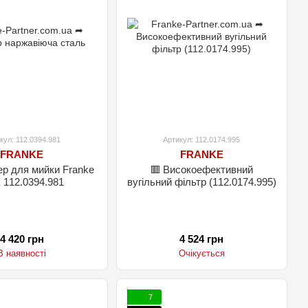
кул: 112.0394.981
Артикул: 112.0174.995
FRANKE
FRANKE
ер для мийки Franke
🟥 Високоефективний
BXX 112.0394.981
вугільний фільтр (112.0174.995)
4 420 грн
4 524 грн
В наявності
Очікується
7