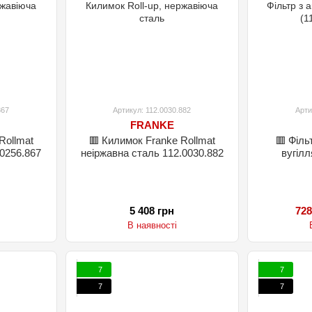
867
Артикул: 112.0030.882
Арти
FRANKE
Rollmat
🟥 Килимок Franke Rollmat
🟥 Філь
.0256.867
неіржавна сталь 112.0030.882
вугілл
5 408 грн
728
В наявності
7
7
7
7