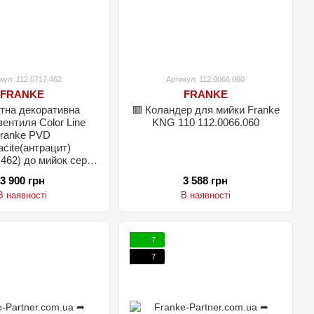
кул: 112.0717.462
Артикул: 112.0066.060
FRANKE
FRANKE
тна декоративна
🟥 Коландер для мийки Franke
ентиля Color Line
KNG 110 112.0066.060
ranke PVD
acite(антрацит)
.462) до мийок серії
ubus 2 KNG
3 900 грн
3 588 грн
В наявності
В наявності
7
7