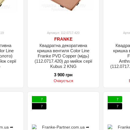
419
Артикул: 112.0717.420
Арти
FRANKE
тивна
Квадратна декоративна
Квадра
or Line
кришка вентиля Color Line
кришка в
Franke PVD Copper (мідь)
F
йок серії
(112.0717.420) до мийок серії
Аnthr
G
Kubus 2 KNG
(112.0717
K
3 900 грн
Очікується
7
7
7
7