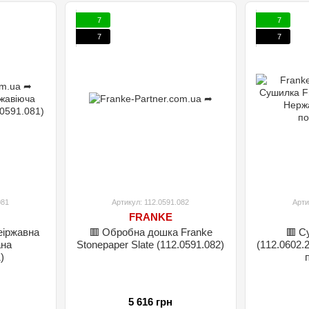
7
7
7
7
081
Артикул: 112.0591.082
Арти
FRANKE
еіржавна
🟥 Обробна дошка Franke
🟥 С
ана
Stonepaper Slate (112.0591.082)
(112.0602.
)
5 616 грн