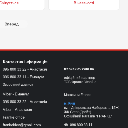
Очікується
В наявності
Вперед
Контактна інформація
096 800 33 22 - Анастасія
frankekiev.com.ua
096 800 33 11 - Емануїл
офіційний партнер
ТОВ Франке Україна
Зворотний дзвінок
Viber - Емануїл
Магазини Franke
096 800 33 22 - Анастасія
м. Київ
вул. Дніпровська Набережна 15Ж
Viber - Анастасія
ЖК Great (Грейт)
Офіційний магазин "FRANKE"
Franke office
☎: 096 800 33 11
frankekiev@gmail.com