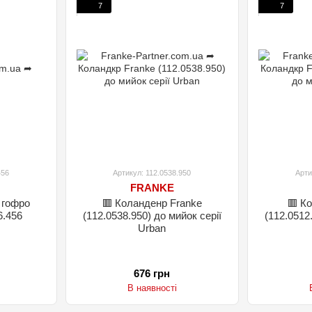
7
7
456
Артикул: 112.0538.950
Арти
FRANKE
 гофро
🟥 Коланденр Franke
🟥 К
6.456
(112.0538.950) до мийок серії
(112.0512
Urban
676 грн
В наявності