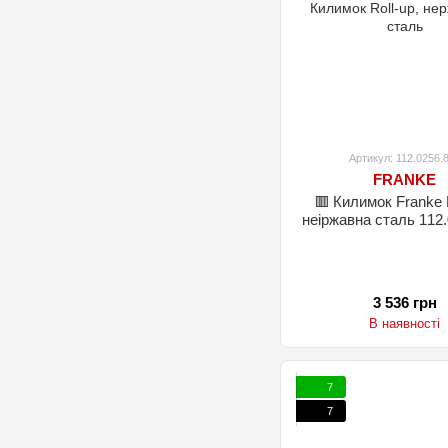
Артикул: 112.0256.
FRANKE
🟥 Килимок Franke 
неіржавна сталь 112
3 536 грн
В наявності
7
7