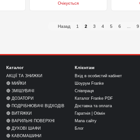
Очікується
Назад
1
2
3
4
5
6
...
9
Каталог
Клієнтам
АКЦІЇ ТА ЗНИЖКИ
Вхід в особистий кабінет
🔴 МИЙКИ
Шоурум Franke
🔴 ЗМІШУВАЧІ
Співпраця
🔴 ДОЗАТОРИ
Каталог Franke PDF
🔴 ПОДРІБНЮВАЧІ ВІДХОДІВ
Доставка та оплата
🔴 ВИТЯЖКИ
Гаратнія | Обмін
🔴 ВАРИЛЬНІ ПОВЕРХНІ
Мапа сайту
🔴 ДУХОВІ ШАФИ
Блог
🔴 КАВОМАШИНИ