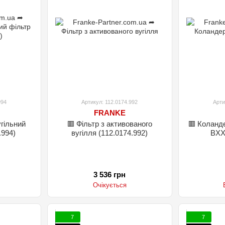
994
Артикул: 112.0174.992
Арти
FRANKE
угільний
🟥 Фільтр з активованого
🟥 Коланд
.994)
вугілля (112.0174.992)
3 536 грн
Очікується
7
7