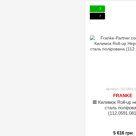
7
7
Артикул: 112.0591.
FRANKE
🟥 Килимок Roll-up н
сталь поліров
(112.0591.081
5 616 грн