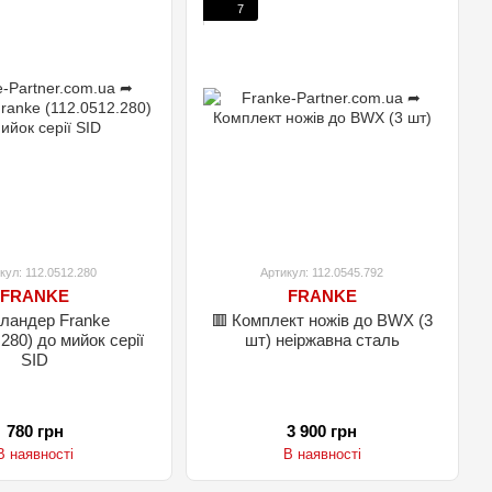
7
кул: 112.0512.280
Артикул: 112.0545.792
FRANKE
FRANKE
оландер Franke
🟥 Комплект ножів до BWX (3
.280) до мийок серії
шт) неіржавна сталь
SID
780 грн
3 900 грн
В наявності
В наявності