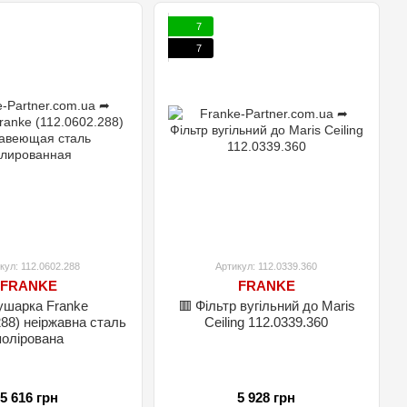
7
7
кул: 112.0602.288
Артикул: 112.0339.360
FRANKE
FRANKE
ушарка Franke
🟥 Фільтр вугільний до Maris
288) неіржавна сталь
Ceiling 112.0339.360
полірована
5 616 грн
5 928 грн