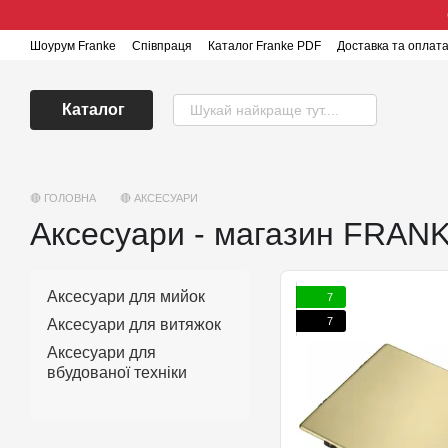
Перейти до основного контенту
Шоурум Franke
Співпраця
Каталог Franke PDF
Доставка та оплат
Каталог
🔴 ГОЛОВНА
🔴 АКСЕСУАРИ
Аксесуари - магазин FRAN
Аксесуари для мийок
7
7
Аксесуари для витяжок
Аксесуари для
вбудованої техніки