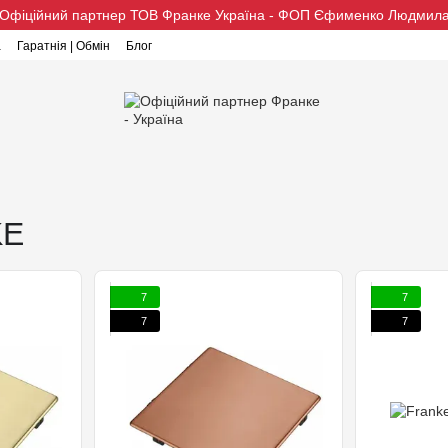
Офіційний партнер ТОВ Франке Україна - ФОП Єфименко Людмил
а
Гаратнія | Обмін
Блог
KE
7
7
7
7