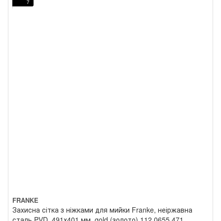
7
FRANKE
Захисна сітка з ніжками для мийки Franke, неіржавна
сталь PVD, 491х401 мм, gold (золото) 112.0655.471