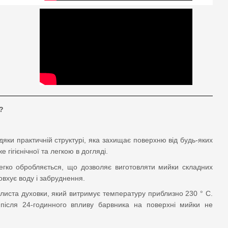
?
дяки практичній структурі, яка захищає поверхню від будь-яких
гігієнічної та легкою в догляді.
егко обробляється, що дозволяє виготовляти мийки складних
овхує воду і забруднення.
 листа духовки, який витримує температуру приблизно 230 ° C.
ь після 24-годинного впливу барвника на поверхні мийки не