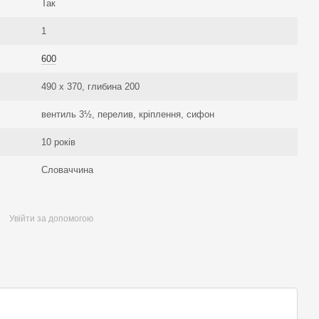
Так
1
600
490 х 370, глибина 200
вентиль 3½, перелив, кріплення, сифон
10 років
Словаччина
Увійти за допомогою