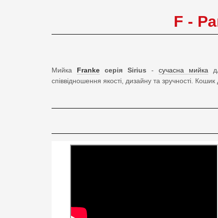
F - Pa
Мийка
Franke
серія Sirius
-
сучасна мийка
дл
співвідношення якості, дизайну та зручності. Кошик