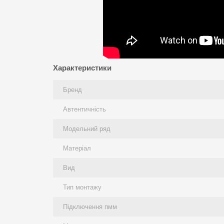
Характеристики
Бренд
Автентичність
Модельний ряд
Матеріал
Вид
Тип монтажу
Підключення пмм