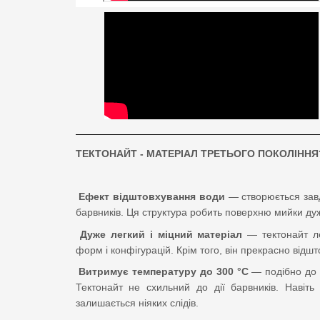
ТЕКТОНАЙТ - МАТЕРІАЛ ТРЕТЬОГО ПОКОЛІННЯ
Ефект відштовхування води
—
створюється зав
барвників. Ця структура робить поверхню мийки дуже 
Дуже легкий і міцний матеріал
—
тектонайт л
форм і конфігурацій. Крім того, він прекрасно відшт
Витримує температуру до 300 °C
—
подібно до
Тектонайт не схильний до дії барвників. Навіт
залишається ніяких слідів.