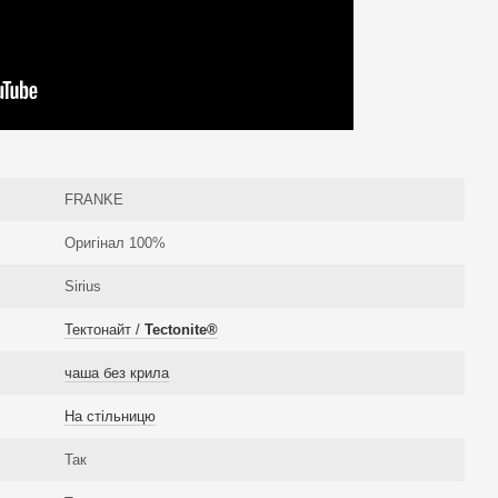
FRANKE
Оригінал 100%
Sirius
Тектонайт /
Tectonite®
чаша без крила
На стільницю
Так