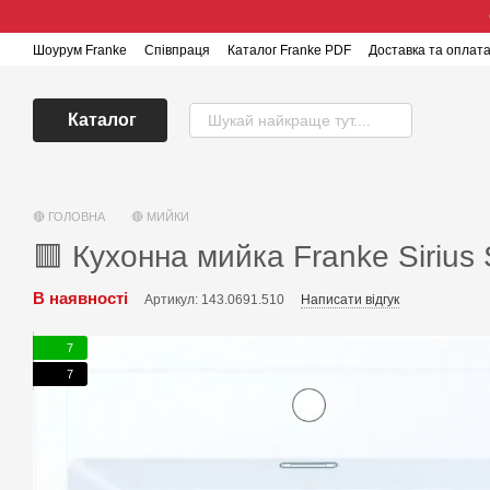
Перейти до основного контенту
Шоурум Franke
Співпраця
Каталог Franke PDF
Доставка та оплат
Каталог
🔴 ГОЛОВНА
🔴 МИЙКИ
🟥 Кухонна мийка Franke Sirius 
В наявності
Артикул: 143.0691.510
Написати відгук
7
7