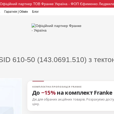
Офіційний партнер ТОВ Франке Україна - ФОП Єфименко Людмил
а
Гаратнія | Обмін
Блог
SID 610-50 (143.0691.510) з тектон
КОМПЛЕКТНА ПРОПОЗИЦІЯ FRANKE
До
−15%
на комплект Franke
Діє для обраних акційних товарів. Розрахуємо дост
ціну.