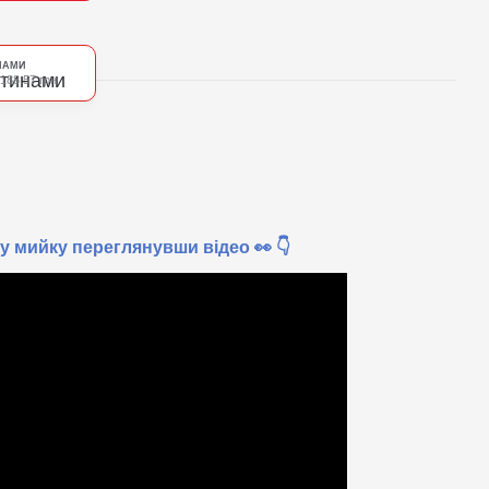
НАМИ
 188.57 грн
 мийку переглянувши відео 👀 👇