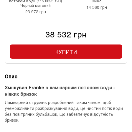
потоком води (115.0625.190)
Онікс
Чорний матовий
14 560 грн
23 972 грн
38 532 грн
КУПИТИ
Опис
Змішувач Franke
з ламінарним потоком води -
ніяких бризок
Ламінарний струмінь розроблений таким чином, щоб
унеможливити розбризкування води, це чистий потік води
без повітряних бульбашок, що забезпечує відсутність
бризок.