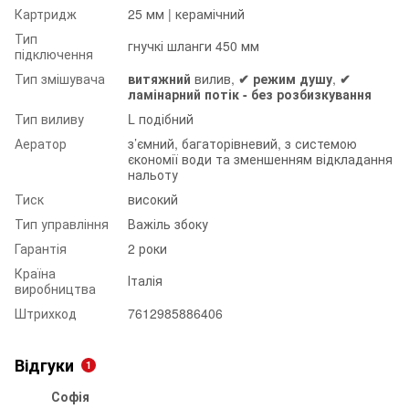
Картридж
25 мм | керамічний
Тип
гнучкі шланги 450 мм
підключення
Тип змішувача
витяжний
вилив,
✔︎ режим душу
,
✔︎
ламінарний потік - без розбизкування
Тип виливу
L подібний
Аератор
з’ємний, багаторівневий, з системою
єкономії води та зменшенням відкладання
нальоту
Тиск
високий
Тип управління
Важіль збоку
Гарантія
2 роки
Країна
Італія
виробництва
Штрихкод
7612985886406
Відгуки
1
Софія