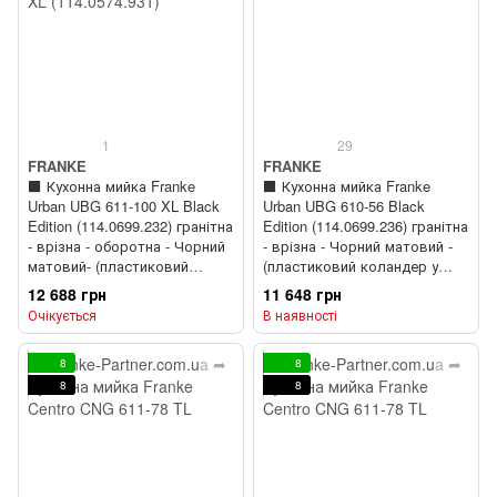
1
29
FRANKE
FRANKE
⬛️ Кухонна мийка Franke
⬛️ Кухонна мийка Franke
Urban UBG 611-100 XL Black
Urban UBG 610-56 Black
Edition (114.0699.232) гранітна
Edition (114.0699.236) гранітна
- врізна - оборотна - Чорний
- врізна - Чорний матовий -
матовий- (пластиковий
(пластиковий коландер у
коландер у комлекті)
комлекті)
12 688 грн
11 648 грн
Очікується
В наявності
8
8
8
8