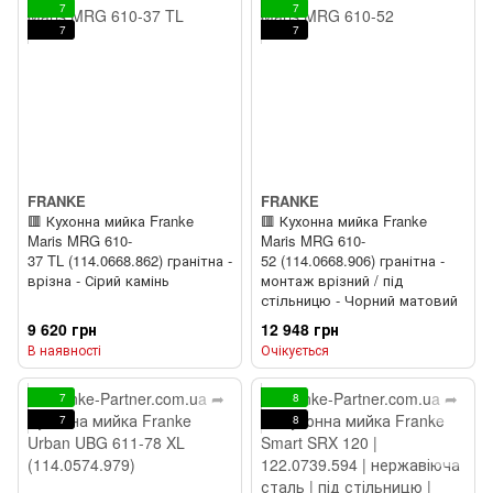
7
7
7
7
FRANKE
FRANKE
🟥 Кухонна мийка Franke
🟥 Кухонна мийка Franke
Maris MRG 610-
Maris MRG 610-
37 TL (114.0668.862) гранітна -
52 (114.0668.906) гранітна -
врізна - Сірий камінь
монтаж врізний / під
стільницю - Чорний матовий
9 620 грн
12 948 грн
В наявності
Очікується
7
8
7
8