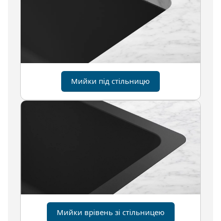
Мийки під стільницю
Мийки врівень зі стільницею