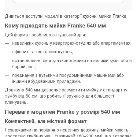
Дивіться доступні моделі в категорії
кухонні мийки Franke
.
Кому підходять мийки Franke 540 мм
Цей формат особливо актуальний для:
невеликих кухонь у квартирах-студіях або апартаментах;
офісних та гостьових кухонь;
встановлення як додаткової мийки на великій кухні або в
барній зоні;
поєднання з вузькими посудомийними машинами або
іншими вбудованими приладами.
Довжина 540 мм дозволяє розмістити мийку у стандартну
тумбу від 50 см, що робить її зручною для більшості
планувань.
Переваги моделей Franke у розмірі 540 мм
Компактний, але місткий формат
Незважаючи на порівняно невелику довжину, мийки мають
достатню глибину чаші (зазвичай 180–200 мм), що дозволяє