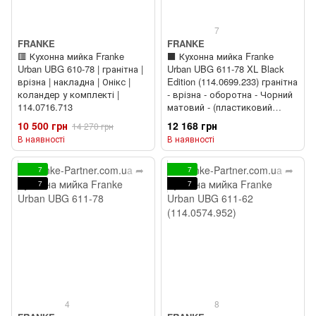
7
FRANKE
FRANKE
🟥 Кухонна мийка Franke
⬛️ Кухонна мийка Franke
Urban UBG 610-78 | гранітна |
Urban UBG 611-78 XL Black
врізна | накладна | Онікс |
Edition (114.0699.233) гранітна
коландер у комплекті |
- врізна - оборотна - Чорний
114.0716.713
матовий - (пластиковий
коландер у комлекті)
10 500 грн
12 168 грн
14 270 грн
В наявності
В наявності
7
7
7
7
4
8