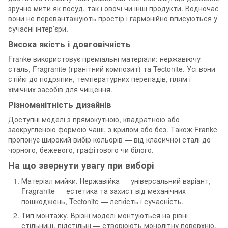
зручно мити як посуд, так і овочі чи інші продукти. Водночас
вони не перевантажують простір і гармонійно вписуються у
сучасні інтер’єри.
Висока якість і довговічність
Franke використовує преміальні матеріали: нержавіючу
сталь, Fragranite (гранітний композит) та Tectonite. Усі вони
стійкі до подряпин, температурних перепадів, плям і
хімічних засобів для чищення.
Різноманітність дизайнів
Доступні моделі з прямокутною, квадратною або
заокругленою формою чаші, з крилом або без. Також Franke
пропонує широкий вибір кольорів — від класичної сталі до
чорного, бежевого, графітового чи білого.
На що звернути увагу при виборі
Матеріал мийки. Нержавійка — універсальний варіант,
Fragranite — естетика та захист від механічних
пошкоджень, Tectonite — легкість і сучасність.
Тип монтажу. Врізні моделі монтуються на рівні
стільниці, підстільні — створюють монолітну поверхню.