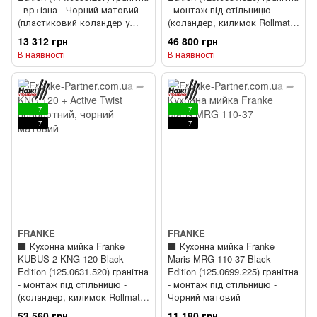
- вр+ізна - Чорний матовий -
- монтаж під стільницю -
(пластиковий коландер у
(коландер, килимок Rollmat,
комлекті)
аксесуари Color Line у
13 312 грн
46 800 грн
комплекті) + ⬛️ Кухонний
В наявності
В наявності
змішувач Franke Active Twist
(115.0669.768) Чорний
матовий
7
7
7
7
FRANKE
FRANKE
⬛️ Кухонна мийка Franke
⬛️ Кухонна мийка Franke
KUBUS 2 KNG 120 Black
Maris MRG 110-37 Black
Edition (125.0631.520) гранітна
Edition (125.0699.225) гранітна
- монтаж під стільницю -
- монтаж під стільницю -
(коландер, килимок Rollmat,
Чорний матовий
аксесуари Color Line у
53 560 грн
11 180 грн