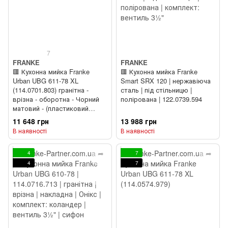
7
FRANKE
FRANKE
🟥 Кухонна мийка Franke
🟥 Кухонна мийка Franke
Urban UBG 611-78 XL
Smart SRX 120 | нержавіюча
(114.0701.803) гранітна -
сталь | під стільницю |
врізна - оборотна - Чорний
полірована | 122.0739.594
матовий - (пластиковий
коландер у комлекті)
11 648 грн
13 988 грн
В наявності
В наявності
4
7
4
7