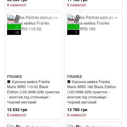
комплекті) + ⬛️ Кухонний
В наявності
В наявності
змішувач Franke Active Twist
(115.0669.769) Чорний
матовий
11
7
13
7
FRANKE
FRANKE
⬛️ Кухонна мийка Franke
⬛️ Кухонна мийка Franke
Maris MRG 110-52 Black
Maris MRG 160 Black Edition
Edition (125.0699.228) гранітна
(125.0699.229) гранітна -
- монтаж під стільницю -
монтаж під стільницю -
Чорний матовий
Чорний матовий
12 532 грн
13 780 грн
В наявності
В наявності