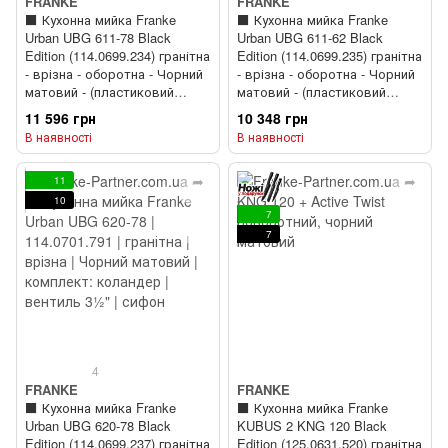
FRANKE
FRANKE
⬛️ Кухонна мийка Franke
⬛️ Кухонна мийка Franke
Urban UBG 611-78 Black
Urban UBG 611-62 Black
Edition (114.0699.234) гранітна
Edition (114.0699.235) гранітна
- врізна - оборотна - Чорний
- врізна - оборотна - Чорний
матовий - (пластиковий
матовий - (пластиковий
коландер у комлекті)
коландер у комлекті)
11 596 грн
10 348 грн
В наявності
В наявності
11
10
7
7
4
FRANKE
FRANKE
⬛️ Кухонна мийка Franke
⬛️ Кухонна мийка Franke
Urban UBG 620-78 Black
KUBUS 2 KNG 120 Black
Edition (114.0699.237) гранітна
Edition (125.0631.520) гранітна