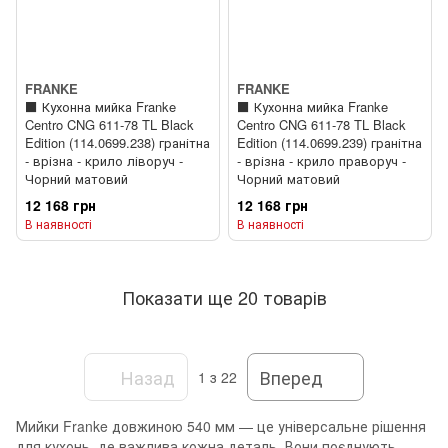
FRANKE
FRANKE
⬛️ Кухонна мийка Franke
⬛️ Кухонна мийка Franke
Centro CNG 611-78 TL Black
Centro CNG 611-78 TL Black
Edition (114.0699.238) гранітна
Edition (114.0699.239) гранітна
- врізна - крило ліворуч -
- врізна - крило праворуч -
Чорний матовий
Чорний матовий
12 168 грн
12 168 грн
В наявності
В наявності
Показати ще 20 товарів
Назад
Вперед
1
з 22
Мийки Franke довжиною 540 мм — це універсальне рішення
для кухонь, де важлива кожна деталь. Вони поєднують