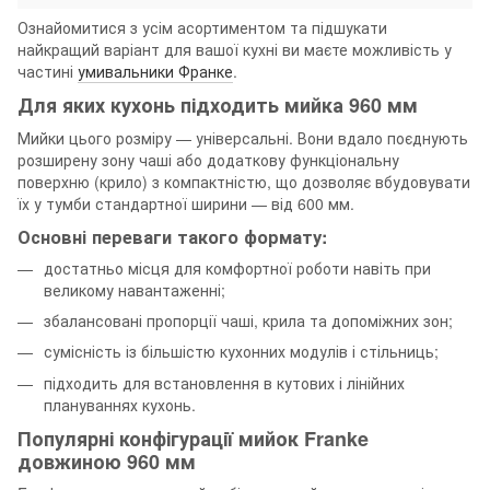
Ознайомитися з усім асортиментом та підшукати
найкращий варіант для вашої кухні ви маєте можливість у
частині
умивальники Франке
.
Для яких кухонь підходить мийка 960 мм
Мийки цього розміру — універсальні. Вони вдало поєднують
розширену зону чаші або додаткову функціональну
поверхню (крило) з компактністю, що дозволяє вбудовувати
їх у тумби стандартної ширини — від 600 мм.
Основні переваги такого формату:
достатньо місця для комфортної роботи навіть при
великому навантаженні;
збалансовані пропорції чаші, крила та допоміжних зон;
сумісність із більшістю кухонних модулів і стільниць;
підходить для встановлення в кутових і лінійних
плануваннях кухонь.
Популярні конфігурації мийок Franke
довжиною 960 мм