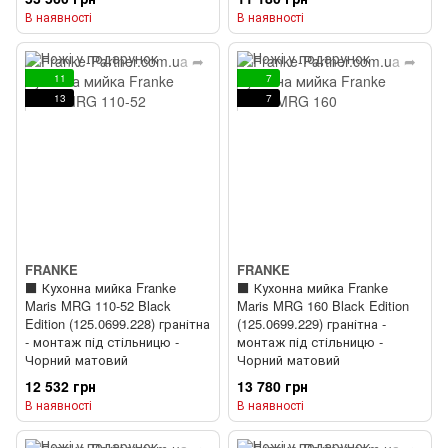
комплекті) + ⬛️ Кухонний
В наявності
В наявності
змішувач Franke Active Twist
(115.0669.769) Чорний
матовий
11
7
13
7
FRANKE
FRANKE
⬛️ Кухонна мийка Franke
⬛️ Кухонна мийка Franke
Maris MRG 110-52 Black
Maris MRG 160 Black Edition
Edition (125.0699.228) гранітна
(125.0699.229) гранітна -
- монтаж під стільницю -
монтаж під стільницю -
Чорний матовий
Чорний матовий
12 532 грн
13 780 грн
В наявності
В наявності