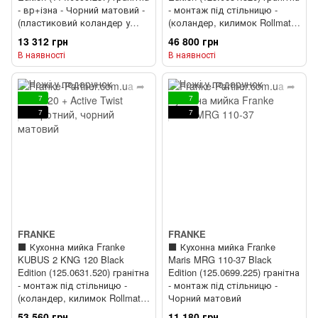
- вр+ізна - Чорний матовий -
- монтаж під стільницю -
(пластиковий коландер у
(коландер, килимок Rollmat,
комлекті)
аксесуари Color Line у
13 312 грн
46 800 грн
комплекті) + ⬛️ Кухонний
В наявності
В наявності
змішувач Franke Active Twist
(115.0669.768) Чорний
матовий
7
7
7
7
FRANKE
FRANKE
⬛️ Кухонна мийка Franke
⬛️ Кухонна мийка Franke
KUBUS 2 KNG 120 Black
Maris MRG 110-37 Black
Edition (125.0631.520) гранітна
Edition (125.0699.225) гранітна
- монтаж під стільницю -
- монтаж під стільницю -
(коландер, килимок Rollmat,
Чорний матовий
аксесуари Color Line у
53 560 грн
11 180 грн