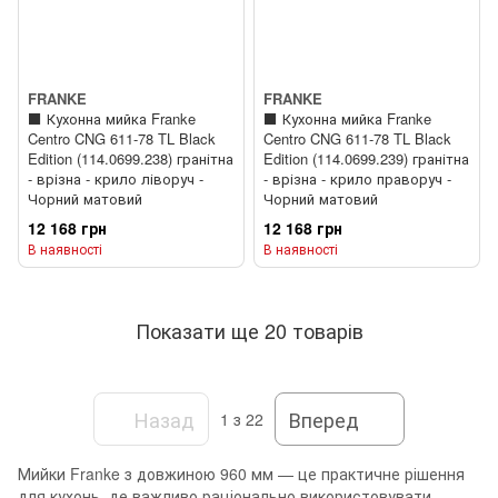
FRANKE
FRANKE
⬛️ Кухонна мийка Franke
⬛️ Кухонна мийка Franke
Centro CNG 611-78 TL Black
Centro CNG 611-78 TL Black
Edition (114.0699.238) гранітна
Edition (114.0699.239) гранітна
- врізна - крило ліворуч -
- врізна - крило праворуч -
Чорний матовий
Чорний матовий
12 168 грн
12 168 грн
В наявності
В наявності
Показати ще 20 товарів
Назад
Вперед
1
з 22
Мийки Franke з довжиною 960 мм — це практичне рішення
для кухонь, де важливо раціонально використовувати