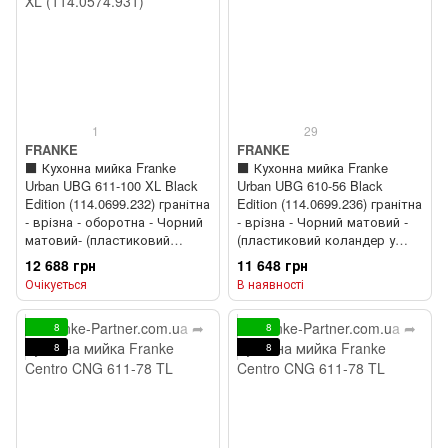
1
29
FRANKE
FRANKE
⬛️ Кухонна мийка Franke
⬛️ Кухонна мийка Franke
Urban UBG 611-100 XL Black
Urban UBG 610-56 Black
Edition (114.0699.232) гранітна
Edition (114.0699.236) гранітна
- врізна - оборотна - Чорний
- врізна - Чорний матовий -
матовий- (пластиковий
(пластиковий коландер у
коландер у комлекті)
комлекті)
12 688 грн
11 648 грн
Очікується
В наявності
8
8
8
8