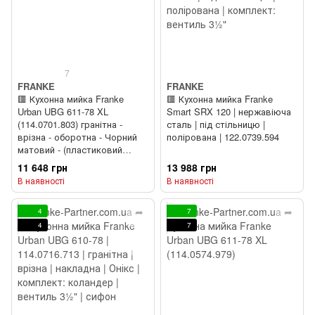
7
FRANKE
FRANKE
🟥 Кухонна мийка Franke
🟥 Кухонна мийка Franke
Urban UBG 611-78 XL
Smart SRX 120 | нержавіюча
(114.0701.803) гранітна -
сталь | під стільницю |
врізна - оборотна - Чорний
полірована | 122.0739.594
матовий - (пластиковий
коландер у комлекті)
11 648 грн
13 988 грн
В наявності
В наявності
4
7
4
7