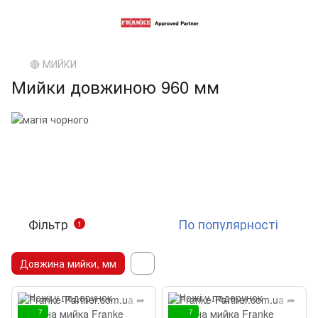
🔴 МИЙКИ
Мийки довжиною 960 мм
Фільтр
По популярності
1
Довжина мийки, мм
7
7