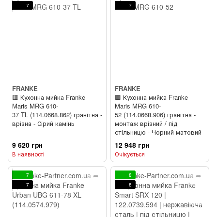
7
7
FRANKE
FRANKE
🟥 Кухонна мийка Franke
🟥 Кухонна мийка Franke
Maris MRG 610-
Maris MRG 610-
37 TL (114.0668.862) гранітна -
52 (114.0668.906) гранітна -
врізна - Сірий камінь
монтаж врізний / під
стільницю - Чорний матовий
9 620 грн
12 948 грн
В наявності
Очікується
7
8
7
8