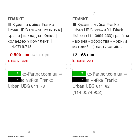
7
FRANKE
FRANKE
🟥 Кухонна мийка Franke
⬛️ Кухонна мийка Franke
Urban UBG 610-78 | гранітна |
Urban UBG 611-78 XL Black
врізна | накладна | Онікс |
Edition (114.0699.233) гранітна
коландер у комплекті |
- врізна - оборотна - Чорний
114.0716.713
матовий - (пластиковий
коландер у комлекті)
10 500 грн
12 168 грн
14 270 грн
В наявності
В наявності
7
7
7
7
4
8