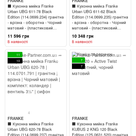
FRANKE
FRANKE
⬛️ Кухонна мийка Franke
⬛️ Кухонна мийка Franke
Urban UBG 611-78 Black
Urban UBG 611-62 Black
Edition (114.0699.234) гранітна
Edition (114.0699.235) гранітна
- врізна - оборотна - Чорний
- врізна - оборотна - Чорний
матовий - (пластиковий
матовий - (пластиковий
коландер у комлекті)
коландер у комлекті)
11 596 грн
10 348 грн
В наявності
В наявності
11
7
10
7
4
FRANKE
FRANKE
⬛️ Кухонна мийка Franke
⬛️ Кухонна мийка Franke
Urban UBG 620-78 Black
KUBUS 2 KNG 120 Black
Edition (114.0699.237) гранітна
Edition (125.0631.520) гранітна