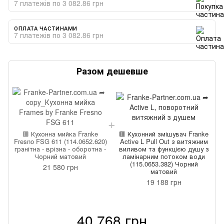
7 платежів по 3 082.86 грн
ОПЛАТА ЧАСТИНАМИ
7 платежів по 3 082.86 грн
Разом дешевше
🟥 Кухонна мийка Franke
🟥 Кухонний змішувач Franke
Fresno FSG 611 (114.0652.620)
Active L Pull Out з витяжним
F
гранітна - врізна - оборотна -
виливом та функцією душу з
Чорний матовий
ламінарним потоком води
(115.0653.382) Чорний
21 580 грн
матовий
19 188 грн
40 768 грн