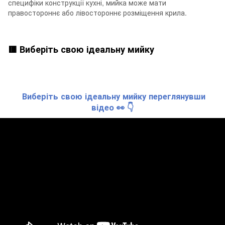
специфіки конструкції кухні, мийка може мати
правостороннє або лівостороннє розміщення крила.
🟥 Виберіть свою ідеальну мийку
Виберіть свою ідеальну мийку переглянувши
відео 👀 👇