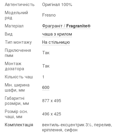
Автентичність
Оригінал 100%
Модельний
Fresno
ряд
Матеріал
Фраграніт /
Fragranite®
Вид
чаша з крилом
Тип монтажу
На стільницю
Підключення
Так
пмм
Монтаж
Так
дозатора
Кількість чаш
1
Мін. ширина
600
шафи, мм
Габаритні
877 х 495
розміри, мм
Розмір осн.
496 х 425
чаші, мм
Комплектація
вентиль-ексцентрик 3½, перелив,
кріплення, сифон