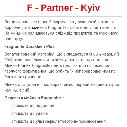
F - Partner - Kyiv
Завдяки запатентованій формулі та досконалій технології
виробництва,
мийки
з Fragranite+ легкі в догляді та чистці.
На мийці не залишаються сліди від продуктів та кухонного
приладдя.
Fragranite Durakleen Plus
Запатентований матеріал, що складається із 80% кварцу й
20% акрилової смоли для зв’язування твердих частинок.
Мийки
Franke
Fragranite+ виготовляються по технології
гарячого формування, що робить їх неперевершеними по
багатьох причинах.
Мийка доступна в 4 кольорах: онікс, чорний матовий, сірий
камінь, білий.
Переваги мийок з Fragranite+:
стійкість до подряпин
стійкість до ударів
стійкість до ультрафіолетового випромінювання