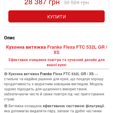
28 387 грн
30 524 грн
КУПИТИ
Опис
Кухонна витяжка Franke Flexa FTC 532L GR /
XS
Ефективне очищення повітря та сучасний дизайн для
вашої кухні
🔴
Кухонна витяжка
Franke
Flexa FTC 532L GR / XS
—
стильне та надійне рішення для кухні, що поєднує хорошу
продуктивність з акуратним зовнішнім виглядом. Модель
чудово підходить для щоденного використання,
забезпечуючи чисте й свіже повітря під час приготування
страв.
🔴 Витяжка оснащена
ефективною системою фільтрації
,
яка допомагає видаляти пару, запахи та дрібні частинки