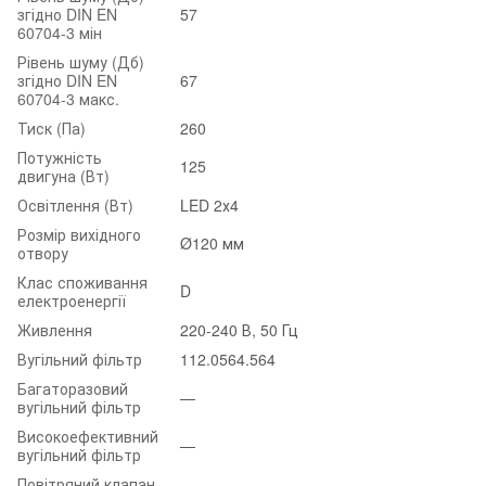
згідно DIN EN
57
60704-3 мін
Рівень шуму (Дб)
згідно DIN EN
67
60704-3 макс.
Тиск (Па)
260
Потужність
125
двигуна (Вт)
Освітлення (Вт)
LED 2х4
Розмір вихідного
Ø120 мм
отвору
Клас споживання
D
електроенергії
Живлення
220-240 В, 50 Гц
Вугільний фільтр
112.0564.564
Багаторазовий
—
вугільний фільтр
Високоефективний
—
вугільний фільтр
Повітряний клапан