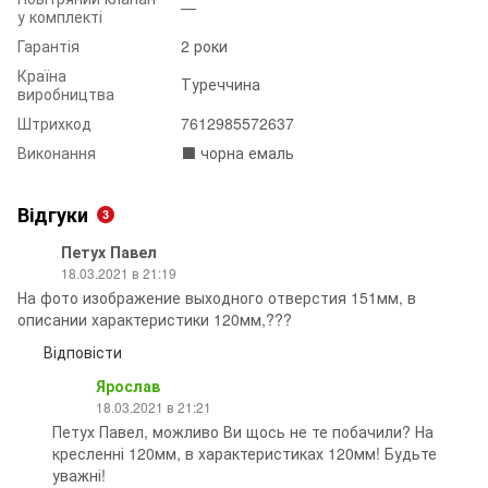
—
у комплекті
Гарантія
2 роки
Країна
Туреччина
виробництва
Штрихкод
7612985572637
Виконання
⬛️ чорна емаль
Відгуки
3
Петух Павел
18.03.2021 в 21:19
На фото изображение выходного отверстия 151мм, в
описании характеристики 120мм,???
Відповісти
Ярослав
18.03.2021 в 21:21
Петух Павел, можливо Ви щось не те побачили? На
кресленні 120мм, в характеристиках 120мм! Будьте
уважні!