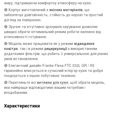
жиру, підтримуючи комфортну атмосферу на кухні.
🔴 Корпус виготовлений з
якісних матеріалів
, що
забезпечує довговічність, стійкість до корозії та простий
догляд за поверхнею.
🔴 Зручне та інтуїтивно зрозуміле керування дозволяє
швидко обрати оптимальний режим роботи залежно від
інтенсивності готування.
🔴 Модель може працювати як у режимі
відведення
повітря
, так і в режимі
рециркуляції
з використанням
додаткових фільтрів, що робить її універсальною для різних
умов встановлення.
🔴 Елегантний дизайн Franke Flexa FTC 532L GR / XS
гармонійно вписується в сучасний інтер’єр кухні та добре
поєднується з іншою побутовою технікою.
🔴 Перегляньте всі
витяжки для кухні
, щоб обрати модель,
яка найкраще відповідатиме вашим потребам і
вподобанням.
Характеристики