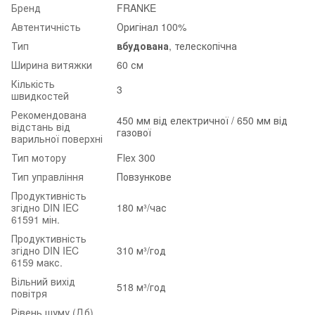
Бренд
FRANKE
Автентичність
Оригінал 100%
Тип
вбудована
, телескопічна
Ширина витяжки
60 см
Кількість
3
швидкостей
Рекомендована
450 мм від електричної / 650 мм від
відстань від
газової
варильної поверхні
Тип мотору
Flex 300
Тип управління
Повзункове
Продуктивність
згідно DIN IEC
180 м³/час
61591 мін.
Продуктивність
згідно DIN IEC
310 м³/год
6159 макс.
Вільний вихід
518 м³/год
повітря
Рівень шуму (Дб)