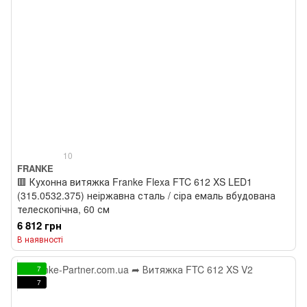
10
FRANKE
🟥 Кухонна витяжка Franke Flexa FTC 612 XS LED1
(315.0532.375) неіржавна сталь / сіра емаль вбудована
телескопічна, 60 см
6 812 грн
В наявності
7
7