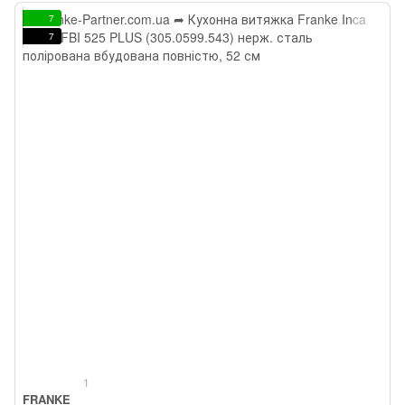
7
7
1
FRANKE