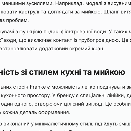
 меншими зусиллями. Наприклад, моделі з висувни
внювати каструлі та доглядати за мийкою. Шланг вит
ез проблем.
шувачі з функцією подачі фільтрованої води. У таки
ї води, що виключає контакт із трубопровідною. Це з
 встановлювати додатковий окремий кран.
ість зі стилем кухні та мийкою
льних сторін Franke є можливість легко поєднувати з
кухонного простору. У бренду є спеціальні лінійки, 
один одного, створюючи цілісний вигляд. Це особли
ль кожна деталь оформлення.
р виконаний у мінімалістичному стилі, підійдуть зм