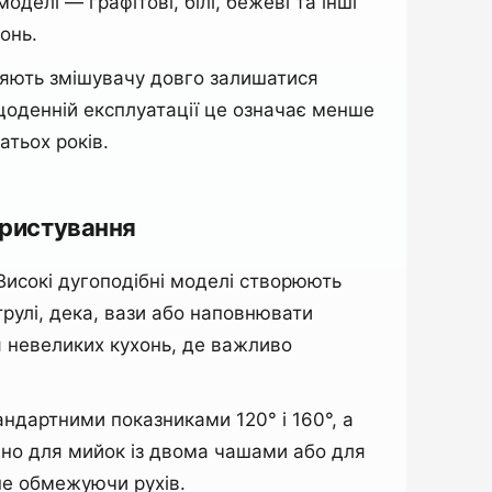
елі — графітові, білі, бежеві та інші
онь.
ляють змішувачу довго залишатися
 щоденній експлуатації це означає менше
атьох років.
ористування
Високі дугоподібні моделі створюють
рулі, дека, вази або наповнювати
я невеликих кухонь, де важливо
андартними показниками 120° і 160°, а
чно для мийок із двома чашами або для
 не обмежуючи рухів.