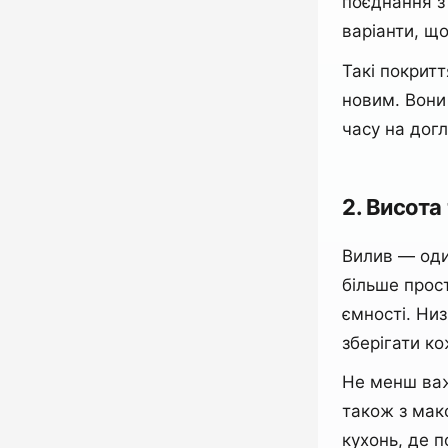
поєднання з 
варіанти, щ
Такі покрит
новим. Вони 
часу на дог
2. Висот
Вилив — оди
більше прос
ємності. Ни
зберігати к
Не менш важл
також з мак
кухонь, де п