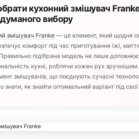
обрати кухонний змішувач Franke
думаного вибору
ий змішувач Franke
— це елемент, який щодня оп
езпечує комфорт під час приготування їжі, митт
Правильно підібрана модель не лише доповнює і
ональність кухні, роблячи кожен рух зручнішим
ент змішувачів, що поєднують сучасні технологі
 знати, як знайти оптимальний варіант під свої