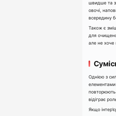
швидше та з
овочі, напо
всередину б
Також є змі
для очищено
але не хоче
Сумісн
Однією з си
елементами 
повторюють 
відіграє ро
Якщо інтер’є