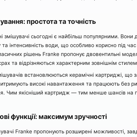
рування: простота та точність
і змішувачі сьогодні є найбільш популярними. Вони
та інтенсивність води, що особливо корисно під час
ласичних рішень Franke пропонує двовентильні моде
’єрах та відрізняються характерним зовнішнім стилем
мішувачів встановлюються керамічні картриджі, що 
витримують високі навантаження та працюють без ри
я. Чим якісніший картридж — тим менше шансів на п
ові функції: максимум зручності
шувачі Franke пропонують розширені можливості, зав