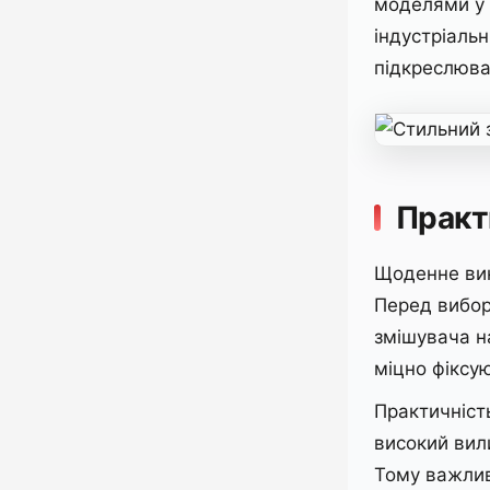
моделями у в
індустріальн
підкреслював
Практ
Щоденне вик
Перед вибор
змішувача н
міцно фіксу
Практичніст
високий вил
Тому важлив