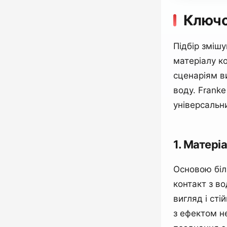
Ключо
Підбір змішу
матеріалу к
сценаріям ви
воду. Frank
універсальн
1. Матері
Основою біл
контакт з в
вигляд і сті
з ефектом н