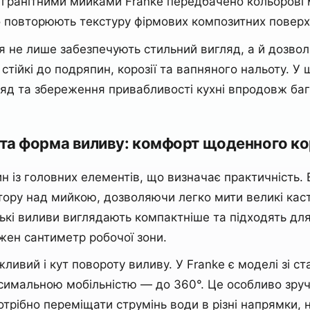
гранітними мийками Franke передбачено кольорові мод
о повторюють текстуру фірмових композитних поверх
тя не лише забезпечують стильний вигляд, а й дозво
стійкі до подряпин, корозії та вапняного нальоту. У
ляд та збереження привабливості кухні впродовж баг
а та форма виливу: комфорт щоденного к
н із головних елементів, що визначає практичність. 
тору над мийкою, дозволяючи легко мити великі каст
зькі виливи виглядають компактніше та підходять дл
ожен сантиметр робочої зони.
ивий і кут повороту виливу. У Franke є моделі зі ст
симальною мобільністю — до 360°. Це особливо зру
отрібно переміщати струмінь води в різні напрямки,