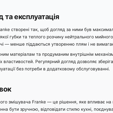
д та експлуатація
ranke створені так, щоб догляд за ними був максим
якої губки та теплого розчину нейтрального мийного
чі — менше піддаються утворенню плям і не вимагаю
сним матеріалам та продуманим внутрішнім механіз
їх властивостей. Регулярний догляд дозволяє зберіг
луатації без потреби в додатковому обслуговуванні.
вок
ного змішувача Franke — це рішення, яке впливає н
нна бути зручною, відповідати стилю кухні, поєднув