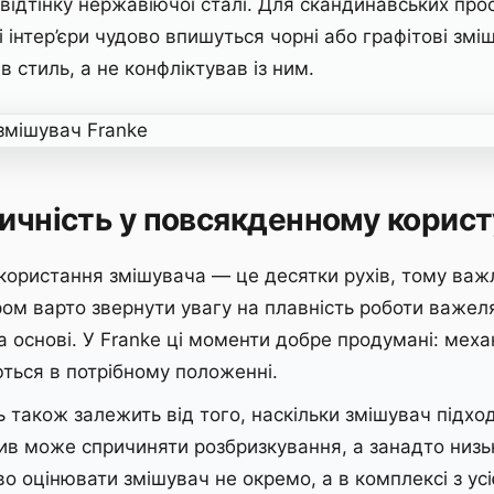
ідтінку нержавіючої сталі. Для скандинавських прост
і інтер’єри чудово впишуться чорні або графітові зм
 стиль, а не конфліктував із ним.
ичність у повсякденному корист
ористання змішувача — це десятки рухів, тому важл
ом варто звернути увагу на плавність роботи важеля,
а основі. У Franke ці моменти добре продумані: мех
ються в потрібному положенні.
ь також залежить від того, наскільки змішувач підхо
ив може спричиняти розбризкування, а занадто низь
о оцінювати змішувач не окремо, а в комплексі з ус