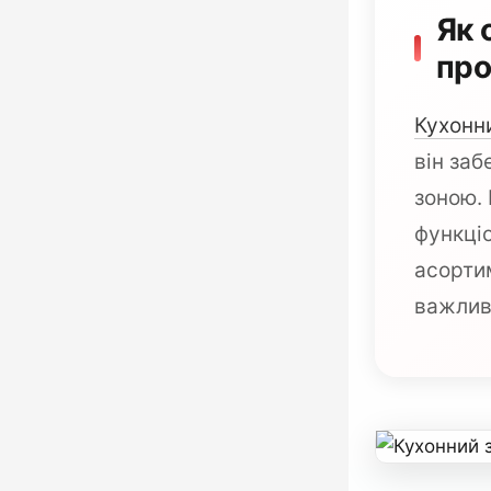
Як 
про
Кухонн
він заб
зоною. 
функці
асортим
важливо