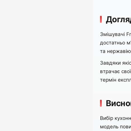
Догля
Змішувачі F
достатньо м’
та нержавію
Завдяки які
втрачає сво
термін експ
Висно
Вибір кухон
модель пови