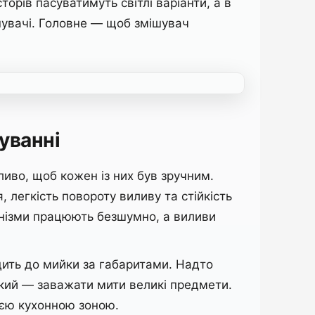
орів пасуватимуть світлі варіанти, а в
ішувачі. Головне — щоб змішувач
уванні
иво, щоб кожен із них був зручним.
 легкість повороту виливу та стійкість
анізми працюють безшумно, а виливи
дить до мийки за габаритами. Надто
кий — заважати мити великі предмети.
ією кухонною зоною.