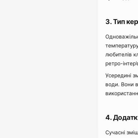
3. Тип ке
Одноважільн
температуру 
любителів к
ретро-інтер
Усередині з
води. Вони 
використанн
4. Додатк
Сучасні змі