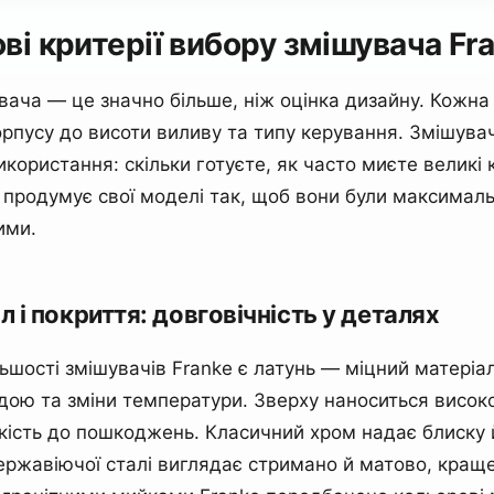
ві критерії вибору змішувача Fr
вача — це значно більше, ніж оцінка дизайну. Кожна 
орпусу до висоти виливу та типу керування. Змішув
користання: скільки готуєте, як часто миєте великі 
e продумує свої моделі так, щоб вони були максимал
ими.
ал і покриття: довговічність у деталях
ьшості змішувачів Franke є латунь — міцний матеріа
одою та зміни температури. Зверху наноситься високо
йкість до пошкоджень. Класичний хром надає блиску й
ержавіючої сталі виглядає стримано й матово, краще