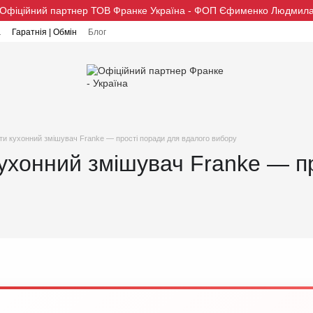
Офіційний партнер ТОВ Франке Україна - ФОП Єфименко Людмил
а
Гаратнія | Обмін
Блог
ти кухонний змішувач Franke — прості поради для вдалого вибору
ухонний змішувач Franke — п