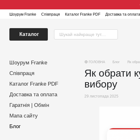
Перейти до основного контенту
Шоурум Franke
Співпраця
Каталог Franke PDF
Доставка та оплат
Каталог
Шоурум Franke
🔴 ГОЛОВНА
Блог
Як обра
Як обрати к
Співпраця
вибору
Каталог Franke PDF
Доставка та оплата
29 листопада 2025
Гаратнія | Обмін
Мапа сайту
Блог